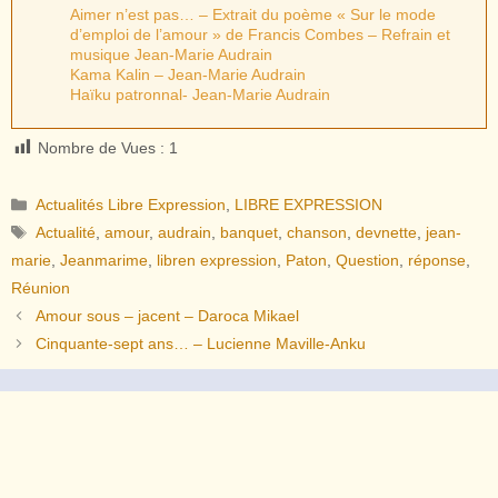
Aimer n’est pas… – Extrait du poème « Sur le mode
d’emploi de l’amour » de Francis Combes – Refrain et
musique Jean-Marie Audrain
Kama Kalin – Jean-Marie Audrain
Haïku patronnal- Jean-Marie Audrain
Nombre de Vues :
1
Catégories
Actualités Libre Expression
,
LIBRE EXPRESSION
Étiquettes
Actualité
,
amour
,
audrain
,
banquet
,
chanson
,
devnette
,
jean-
marie
,
Jeanmarime
,
libren expression
,
Paton
,
Question
,
réponse
,
Réunion
Amour sous – jacent – Daroca Mikael
Cinquante-sept ans… – Lucienne Maville-Anku