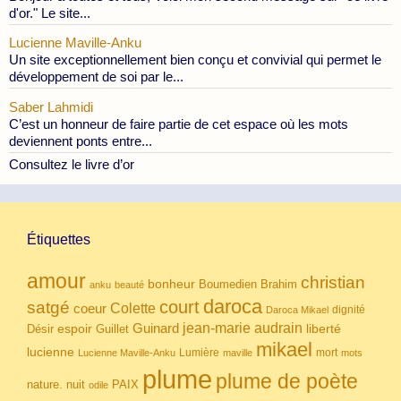
d'or." Le site...
Lucienne Maville-Anku
Un site exceptionnellement bien conçu et convivial qui permet le
développement de soi par le...
Saber Lahmidi
C’est un honneur de faire partie de cet espace où les mots
deviennent ponts entre...
Consultez le livre d’or
Étiquettes
amour
christian
bonheur
Boumedien
Brahim
anku
beauté
daroca
court
satgé
coeur
Colette
dignité
Daroca Mikael
Guinard
jean-marie audrain
espoir
Guillet
liberté
Désir
mikael
lucienne
Lumière
mort
Lucienne Maville-Anku
maville
mots
plume
plume de poète
nuit
PAIX
nature.
odile