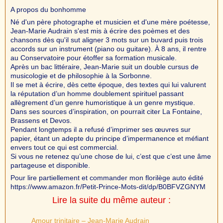
A propos du bonhomme
Né d'un père photographe et musicien et d'une mère poétesse,
Jean-Marie Audrain s'est mis à écrire des poèmes et des
chansons dès qu'il sut aligner 3 mots sur un buvard puis trois
accords sur un instrument (piano ou guitare). À 8 ans, il rentre
au Conservatoire pour étoffer sa formation musicale.
Après un bac littéraire, Jean-Marie suit un double cursus de
musicologie et de philosophie à la Sorbonne.
Il se met à écrire, dès cette époque, des textes qui lui valurent
la réputation d’un homme doublement spirituel passant
allègrement d’un genre humoristique à un genre mystique.
Dans ses sources d’inspiration, on pourrait citer La Fontaine,
Brassens et Devos.
Pendant longtemps il a refusé d’imprimer ses œuvres sur
papier, étant un adepte du principe d’impermanence et méfiant
envers tout ce qui est commercial.
Si vous ne retenez qu’une chose de lui, c’est que c’est une âme
partageuse et disponible.
Pour lire partiellement et commander mon florilège auto édité
https://www.amazon.fr/Petit-Prince-Mots-dit/dp/B0BFVZGNYM
Lire la suite du même auteur :
Amour trinitaire – Jean-Marie Audrain