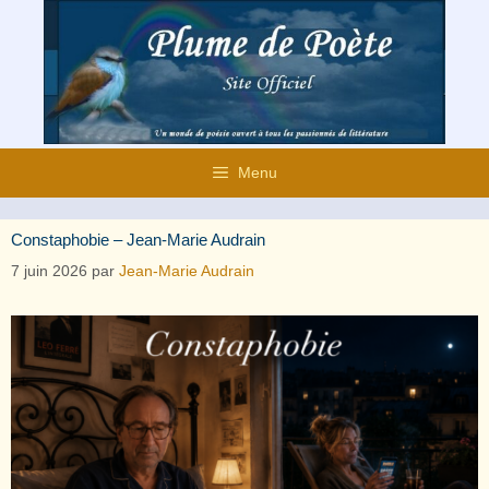
Aller
au
contenu
Menu
Constaphobie – Jean-Marie Audrain
7 juin 2026
par
Jean-Marie Audrain