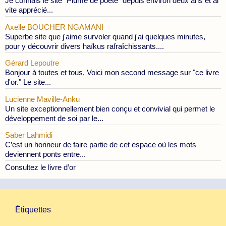
Je connais le site "Plume de poète" depuis environ deux ans et ai
vite apprécié...
Axelle BOUCHER NGAMANI
Superbe site que j'aime survoler quand j'ai quelques minutes,
pour y découvrir divers haïkus rafraîchissants....
Gérard Lepoutre
Bonjour à toutes et tous, Voici mon second message sur "ce livre
d'or." Le site...
Lucienne Maville-Anku
Un site exceptionnellement bien conçu et convivial qui permet le
développement de soi par le...
Saber Lahmidi
C’est un honneur de faire partie de cet espace où les mots
deviennent ponts entre...
Consultez le livre d’or
Étiquettes