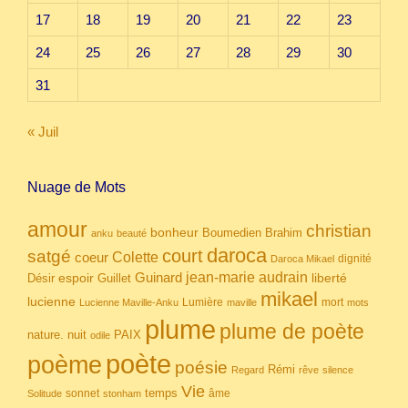
17
18
19
20
21
22
23
24
25
26
27
28
29
30
31
« Juil
Nuage de Mots
amour
christian
bonheur
Boumedien
Brahim
anku
beauté
daroca
court
satgé
coeur
Colette
dignité
Daroca Mikael
Guinard
jean-marie audrain
espoir
Guillet
liberté
Désir
mikael
lucienne
Lumière
mort
Lucienne Maville-Anku
maville
mots
plume
plume de poète
nuit
PAIX
nature.
odile
poète
poème
poésie
Rémi
Regard
rêve
silence
Vie
temps
sonnet
âme
Solitude
stonham