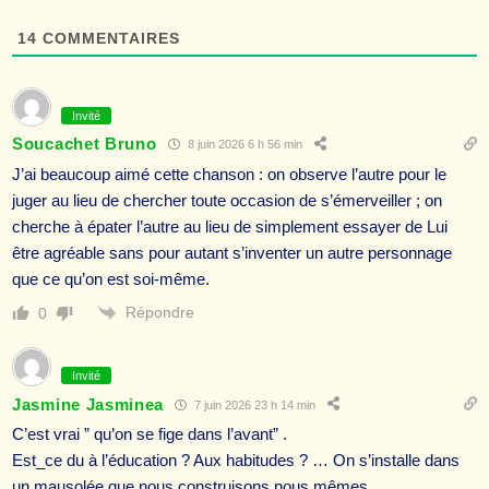
14
COMMENTAIRES
Invité
Soucachet Bruno
8 juin 2026 6 h 56 min
J’ai beaucoup aimé cette chanson : on observe l’autre pour le
juger au lieu de chercher toute occasion de s’émerveiller ; on
cherche à épater l’autre au lieu de simplement essayer de Lui
être agréable sans pour autant s’inventer un autre personnage
que ce qu’on est soi-même.
Répondre
0
Invité
Jasmine Jasminea
7 juin 2026 23 h 14 min
C’est vrai ” qu’on se fige dans l’avant” .
Est_ce du à l’éducation ? Aux habitudes ? … On s’installe dans
un mausolée que nous construisons nous mêmes.