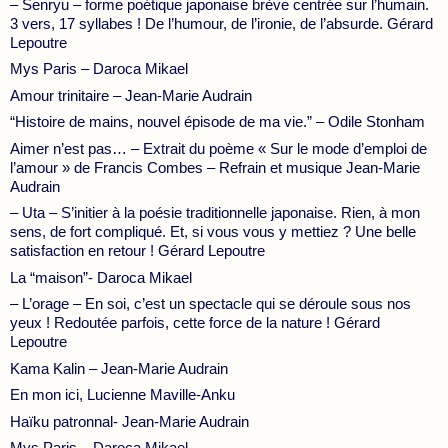
– Senryu – forme poétique japonaise brève centrée sur l’humain.
3 vers, 17 syllabes ! De l’humour, de l’ironie, de l’absurde. Gérard
Lepoutre
Mys Paris – Daroca Mikael
Amour trinitaire – Jean-Marie Audrain
“Histoire de mains, nouvel épisode de ma vie.” – Odile Stonham
Aimer n’est pas… – Extrait du poème « Sur le mode d’emploi de
l’amour » de Francis Combes – Refrain et musique Jean-Marie
Audrain
– Uta – S’initier à la poésie traditionnelle japonaise. Rien, à mon
sens, de fort compliqué. Et, si vous vous y mettiez ? Une belle
satisfaction en retour ! Gérard Lepoutre
La “maison”- Daroca Mikael
– L’orage – En soi, c’est un spectacle qui se déroule sous nos
yeux ! Redoutée parfois, cette force de la nature ! Gérard
Lepoutre
Kama Kalin – Jean-Marie Audrain
En mon ici, Lucienne Maville-Anku
Haïku patronnal- Jean-Marie Audrain
Mys Paris – Daroca Mikael