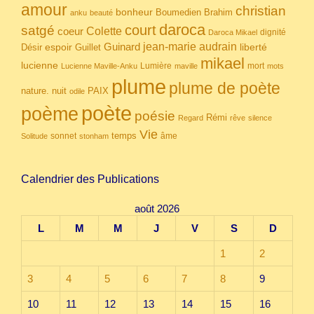
amour
christian
bonheur
Boumedien
Brahim
anku
beauté
daroca
court
satgé
coeur
Colette
dignité
Daroca Mikael
Guinard
jean-marie audrain
espoir
Guillet
liberté
Désir
mikael
lucienne
Lumière
mort
Lucienne Maville-Anku
maville
mots
plume
plume de poète
nuit
PAIX
nature.
odile
poète
poème
poésie
Rémi
Regard
rêve
silence
Vie
temps
sonnet
âme
Solitude
stonham
Calendrier des Publications
août 2026
L
M
M
J
V
S
D
1
2
3
4
5
6
7
8
9
10
11
12
13
14
15
16