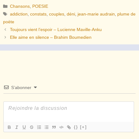
Catégories
Chansons
,
POESIE
Étiquettes
addiction
,
constats
,
couples
,
déni
,
jean-marie audrain
,
plume de
poète
Toujours vient l’espoir – Lucienne Maville-Anku
Elle aime en silence – Brahim Boumedien
S’abonner
{}
[+]