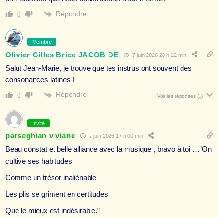
Répondre
0
Membre
Olivier Gilles Brice JACOB DE
7 juin 2026 20 h 22 min
Salut Jean-Marie, je trouve que tes instrus ont souvent des
consonances latines !
Répondre
0
Voir les réponses
(1)
Invité
parseghian viviane
7 juin 2026 17 h 00 min
Beau constat et belle alliance avec la musique , bravo à toi …”On
cultive ses habitudes
Comme un trésor inaliénable
Les plis se griment en certitudes
Que le mieux est indésirable.”