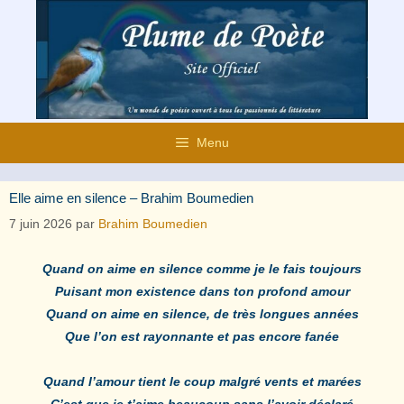
Aller
au
contenu
Menu
Elle aime en silence – Brahim Boumedien
7 juin 2026
par
Brahim Boumedien
Quand on aime en silence comme je le fais toujours
Puisant mon existence dans ton profond amour
Quand on aime en silence, de très longues années
Que l’on est rayonnante et pas encore fanée
Quand l’amour tient le coup malgré vents et marées
C’est que je t’aime beaucoup sans l’avoir déclaré