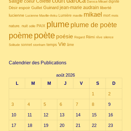
daroca
court
satgé
coeur
Colette
dignité
Daroca Mikael
Guinard
jean-marie audrain
espoir
Guillet
liberté
Désir
mikael
lucienne
Lumière
mort
Lucienne Maville-Anku
maville
mots
plume
plume de poète
nuit
PAIX
nature.
odile
poète
poème
poésie
Rémi
Regard
rêve
silence
Vie
temps
sonnet
âme
Solitude
stonham
Calendrier des Publications
août 2026
L
M
M
J
V
S
D
1
2
3
4
5
6
7
8
9
10
11
12
13
14
15
16
17
18
19
20
21
22
23