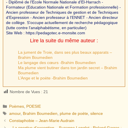
- Diplômé de l'Ecole Normale Nationale d'El-Harrach -
Formateur (Education Nationale et Formation professionnelle) -
Ancien professeur de Techniques de gestion et de Techniques
d'Expression - Ancien professeur à l'ENNET - Ancien directeur
de collège. S'occupe actuellement de recherche pédagogique
(lutte contre l'analphabétisme, en particulier)
Site Web : https://pedagotec.e-monsite.com
Lire la suite du même auteur :
La jument de Troie, dans ses plus beaux apparats –
Brahim Boumedien
Le langage des cœurs -Brahim Boumedien
Ma plume vient butiner dans ton jardin secret – Brahim
Boumedien
L’Ange et le poète -Brahim Boumedien
Nombre de Vues :
21
Catégories
Poèmes
,
POESIE
Étiquettes
amour
,
Brahim Boumedien
,
plume de poète
,
silence
Constaphobie – Jean-Marie Audrain
– La sportive d’exception – Suzanne Lenglet ; Roland Garros ;