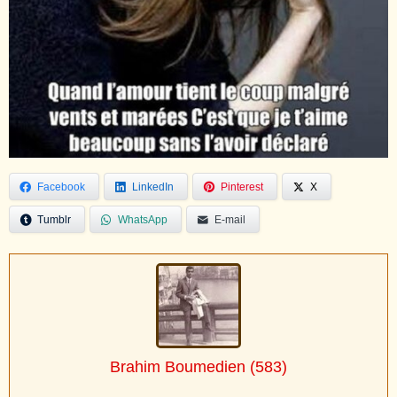
Facebook
LinkedIn
Pinterest
X
Tumblr
WhatsApp
E-mail
Brahim Boumedien
(583)