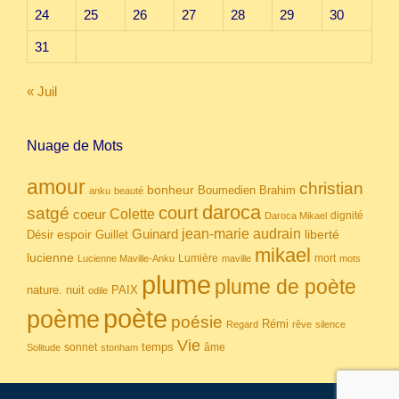
24
25
26
27
28
29
30
31
« Juil
Nuage de Mots
amour
christian
bonheur
Boumedien
Brahim
anku
beauté
daroca
court
satgé
coeur
Colette
dignité
Daroca Mikael
Guinard
jean-marie audrain
espoir
Guillet
liberté
Désir
mikael
lucienne
Lumière
mort
Lucienne Maville-Anku
maville
mots
plume
plume de poète
nuit
PAIX
nature.
odile
poète
poème
poésie
Rémi
Regard
rêve
silence
Vie
temps
sonnet
âme
Solitude
stonham