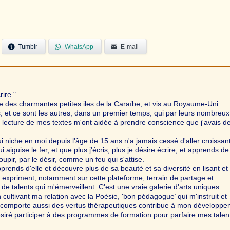
Tumblr
WhatsApp
E-mail
rire."
une des charmantes petites iles de la Caraïbe, et vis au Royaume-Uni.
 et ce sont les autres, dans un premier temps, qui par leurs nombreux
 lecture de mes textes m'ont aidée à prendre conscience que j'avais d
ui niche en moi depuis l'âge de 15 ans n'a jamais cessé d'aller croissant
i aiguise le fer, et que plus j'écris, plus je désire écrire, et apprends de
oupir, par le désir, comme un feu qui s'attise.
rends d'elle et découvre plus de sa beauté et sa diversité en lisant et
t expriment, notamment sur cette plateforme, terrain de partage et
de talents qui m'émerveillent. C'est une vraie galerie d'arts uniques.
n cultivant ma relation avec la Poésie, 'bon pédagogue’ qui m'instruit et
i comporte aussi des vertus thérapeutiques contribue à mon développ
siré participer à des programmes de formation pour parfaire mes talen