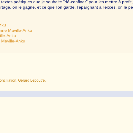
 textes poétiques que je souhaite "dé-confiner" pour les mettre à profit,
rtage, on le gagne, et ce que l'on garde, l'épargnant à l'excès, on le pe
Anku
enne Maville-Anku
ille-Anku
 Maville-Anku
nciliation. Gérard Lepoutre.