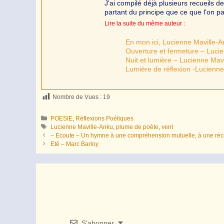
J'ai compilé déjà plusieurs recueils de
partant du principe que ce que l'on pa
Lire la suite du même auteur :
En mon ici, Lucienne Maville-
Ouverture et fermeture – Luci
Nuit et lumière – Lucienne Mav
Lumière de réflexion -Lucienne
Nombre de Vues :
19
Catégories
POESIE
,
Réflexions Poétiques
Étiquettes
Lucienne Maville-Anku
,
plume de poète
,
vent
– Ecoute – Un hymne à une compréhension mutuelle, à une réco
Eté – Marc Barloy
S’abonner