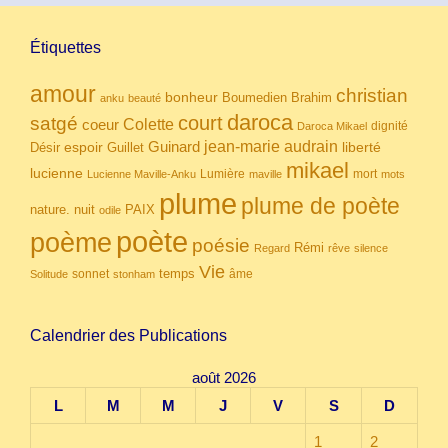
Étiquettes
amour
christian
bonheur
Boumedien
Brahim
anku
beauté
daroca
court
satgé
coeur
Colette
dignité
Daroca Mikael
Guinard
jean-marie audrain
espoir
Guillet
liberté
Désir
mikael
lucienne
Lumière
mort
Lucienne Maville-Anku
maville
mots
plume
plume de poète
nuit
PAIX
nature.
odile
poète
poème
poésie
Rémi
Regard
rêve
silence
Vie
temps
sonnet
âme
Solitude
stonham
Calendrier des Publications
août 2026
L
M
M
J
V
S
D
1
2