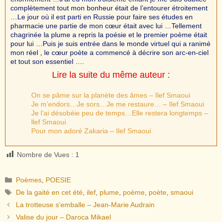
complètement tout mon bonheur était de l’entourer étroitement
…Le jour où il est parti en Russie pour faire ses études en
pharmacie une partie de mon cœur était avec lui …Tellement
chagrinée la plume a repris la poésie et le premier poème était
pour lui …Puis je suis entrée dans le monde virtuel qui a ranimé
mon réel , le cœur poète a commencé à décrire son arc-en-ciel
et tout son essentiel ….
Lire la suite du même auteur :
On se pâme sur la planète des âmes – Ilef Smaoui
Je m’endors…Je sors…Je me restaure… – Ilef Smaoui
Je l’ai désobéie peu de temps…Elle restera longtemps –
llef Smaoui
Pour mon adoré Zakaria – Ilef Smaoui
Nombre de Vues :
1
Catégories
Poèmes
,
POESIE
Étiquettes
De la gaité en cet été
,
ilef
,
plume
,
poème
,
poète
,
smaoui
La trotteuse s’emballe – Jean-Marie Audrain
Valise du jour – Daroca Mikael