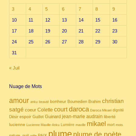
3
4
5
6
7
8
9
10
11
12
13
14
15
16
17
18
19
20
21
22
23
24
25
26
27
28
29
30
31
« Juil
Nuage de Mots
amour
christian
bonheur
Boumedien
Brahim
anku
beauté
daroca
court
satgé
coeur
Colette
dignité
Daroca Mikael
Guinard
jean-marie audrain
espoir
Guillet
liberté
Désir
mikael
lucienne
Lumière
mort
Lucienne Maville-Anku
maville
mots
plume
plume de poète
nuit
PAIX
nature.
odile