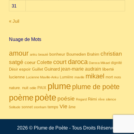
31
« Juil
Nuage de Mots
amour
christian
bonheur
Boumedien
Brahim
anku
beauté
daroca
court
satgé
coeur
Colette
dignité
Daroca Mikael
Guinard
jean-marie audrain
espoir
Guillet
liberté
Désir
mikael
lucienne
Lumière
mort
Lucienne Maville-Anku
maville
mots
plume
plume de poète
nuit
PAIX
nature.
odile
poète
poème
poésie
Rémi
Regard
rêve
silence
Vie
temps
sonnet
âme
Solitude
stonham
2026 © Plume de Poète - Tous Droits Réservés