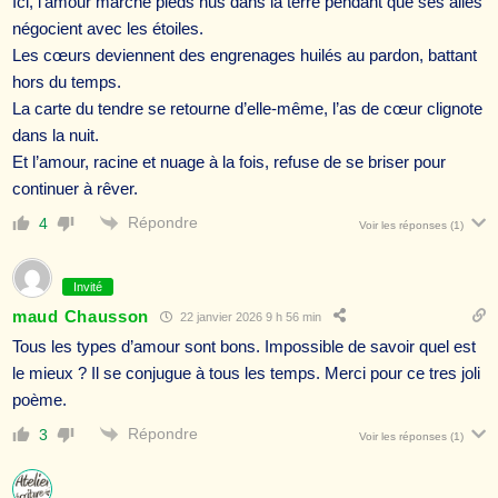
Ici, l’amour marche pieds nus dans la terre pendant que ses ailes
négocient avec les étoiles.
Les cœurs deviennent des engrenages huilés au pardon, battant
hors du temps.
La carte du tendre se retourne d’elle-même, l’as de cœur clignote
dans la nuit.
Et l’amour, racine et nuage à la fois, refuse de se briser pour
continuer à rêver.
Répondre
4
Voir les réponses
(1)
Invité
maud Chausson
22 janvier 2026 9 h 56 min
Tous les types d’amour sont bons. Impossible de savoir quel est
le mieux ? Il se conjugue à tous les temps. Merci pour ce tres joli
poème.
Répondre
3
Voir les réponses
(1)