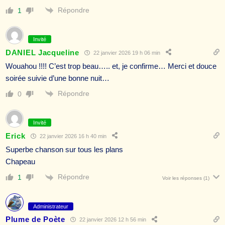
Répondre
1
Invité
DANIEL Jacqueline
22 janvier 2026 19 h 06 min
Wouahou !!!! C’est trop beau….. et, je confirme… Merci et douce
soirée suivie d’une bonne nuit…
Répondre
0
Invité
Erick
22 janvier 2026 16 h 40 min
Superbe chanson sur tous les plans
Chapeau
Répondre
1
Voir les réponses
(1)
Administrateur
Plume de Poète
22 janvier 2026 12 h 56 min