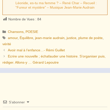
Léonide, es-tu ma femme ? – René Char – Recueil :
“Fureur et mystère” – Musique Jean-Marie Audrain
Nombre de Vues :
84
Catégories
Chansons
,
POESIE
Étiquettes
amour
,
Équilibre
,
jean-marie audrain
,
justice
,
plume de poète
,
vérité
Avoir mal à l’enfance…- Rémi Guillet
Ecrire une nouvelle ; échafauder une histoire. S’organiser puis,
rédiger. Allons-y … Gérard Lepoutre
S’abonner