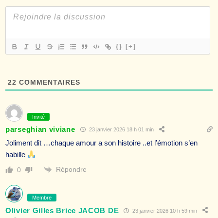
{}
[+]
22
COMMENTAIRES
Invité
parseghian viviane
23 janvier 2026 18 h 01 min
Joliment dit …chaque amour a son histoire ..et l’émotion s’en
habille
Répondre
0
Membre
Olivier Gilles Brice JACOB DE
23 janvier 2026 10 h 59 min