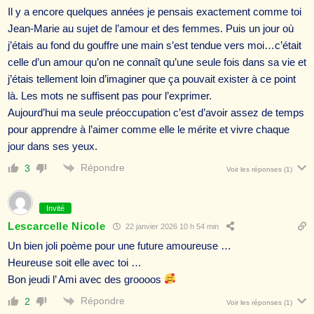
Il y a encore quelques années je pensais exactement comme toi
Jean-Marie au sujet de l’amour et des femmes. Puis un jour où
j’étais au fond du gouffre une main s’est tendue vers moi…c’était
celle d’un amour qu’on ne connaît qu’une seule fois dans sa vie et
j’étais tellement loin d’imaginer que ça pouvait exister à ce point
là. Les mots ne suffisent pas pour l’exprimer.
Aujourd’hui ma seule préoccupation c’est d’avoir assez de temps
pour apprendre à l’aimer comme elle le mérite et vivre chaque
jour dans ses yeux.
Répondre
3
Voir les réponses
(1)
Invité
Lescarcelle Nicole
22 janvier 2026 10 h 54 min
Un bien joli poème pour une future amoureuse …
Heureuse soit elle avec toi …
Bon jeudi l’ Ami avec des groooos
Répondre
2
Voir les réponses
(1)