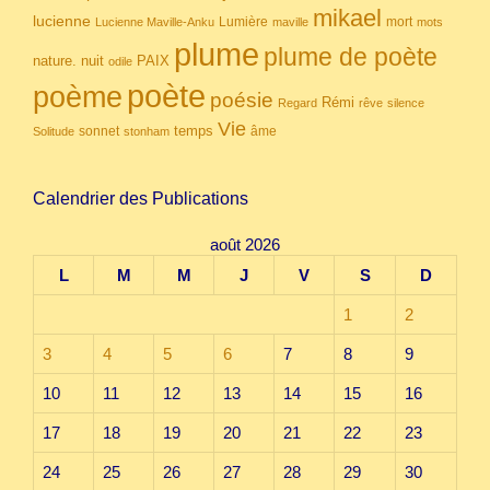
mikael
lucienne
Lumière
mort
Lucienne Maville-Anku
maville
mots
plume
plume de poète
nuit
PAIX
nature.
odile
poète
poème
poésie
Rémi
Regard
rêve
silence
Vie
temps
sonnet
âme
Solitude
stonham
Calendrier des Publications
août 2026
L
M
M
J
V
S
D
1
2
3
4
5
6
7
8
9
10
11
12
13
14
15
16
17
18
19
20
21
22
23
24
25
26
27
28
29
30