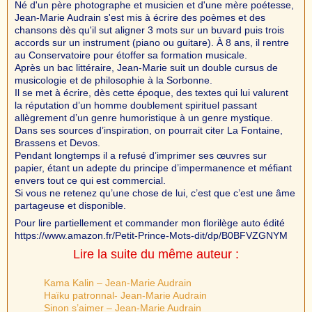
Né d'un père photographe et musicien et d'une mère poétesse,
Jean-Marie Audrain s'est mis à écrire des poèmes et des
chansons dès qu'il sut aligner 3 mots sur un buvard puis trois
accords sur un instrument (piano ou guitare). À 8 ans, il rentre
au Conservatoire pour étoffer sa formation musicale.
Après un bac littéraire, Jean-Marie suit un double cursus de
musicologie et de philosophie à la Sorbonne.
Il se met à écrire, dès cette époque, des textes qui lui valurent
la réputation d’un homme doublement spirituel passant
allègrement d’un genre humoristique à un genre mystique.
Dans ses sources d’inspiration, on pourrait citer La Fontaine,
Brassens et Devos.
Pendant longtemps il a refusé d’imprimer ses œuvres sur
papier, étant un adepte du principe d’impermanence et méfiant
envers tout ce qui est commercial.
Si vous ne retenez qu’une chose de lui, c’est que c’est une âme
partageuse et disponible.
Pour lire partiellement et commander mon florilège auto édité
https://www.amazon.fr/Petit-Prince-Mots-dit/dp/B0BFVZGNYM
Lire la suite du même auteur :
Kama Kalin – Jean-Marie Audrain
Haïku patronnal- Jean-Marie Audrain
Sinon s’aimer – Jean-Marie Audrain