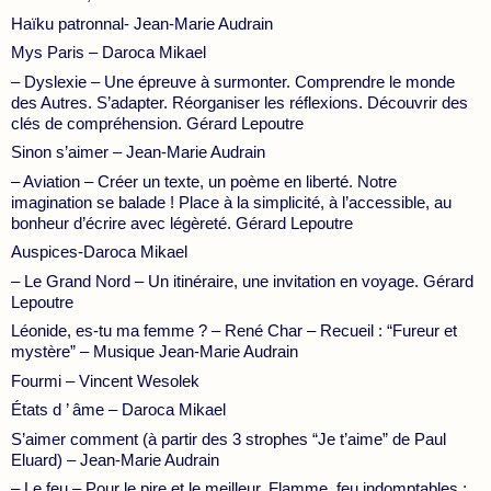
Haïku patronnal- Jean-Marie Audrain
Mys Paris – Daroca Mikael
– Dyslexie – Une épreuve à surmonter. Comprendre le monde
des Autres. S’adapter. Réorganiser les réflexions. Découvrir des
clés de compréhension. Gérard Lepoutre
Sinon s’aimer – Jean-Marie Audrain
– Aviation – Créer un texte, un poème en liberté. Notre
imagination se balade ! Place à la simplicité, à l’accessible, au
bonheur d’écrire avec légèreté. Gérard Lepoutre
Auspices-Daroca Mikael
– Le Grand Nord – Un itinéraire, une invitation en voyage. Gérard
Lepoutre
Léonide, es-tu ma femme ? – René Char – Recueil : “Fureur et
mystère” – Musique Jean-Marie Audrain
Fourmi – Vincent Wesolek
États d ’ âme – Daroca Mikael
S’aimer comment (à partir des 3 strophes “Je t’aime” de Paul
Eluard) – Jean-Marie Audrain
– Le feu – Pour le pire et le meilleur. Flamme, feu indomptables ;