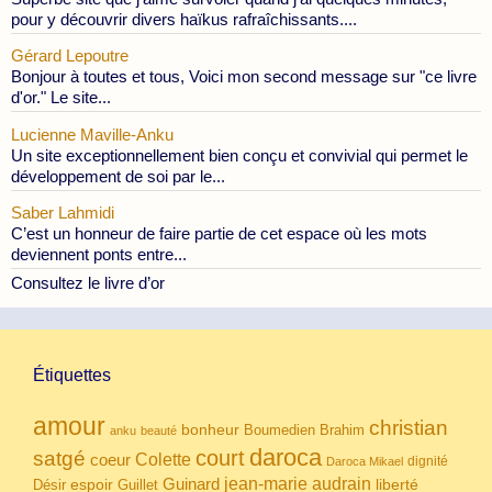
pour y découvrir divers haïkus rafraîchissants....
Gérard Lepoutre
Bonjour à toutes et tous, Voici mon second message sur "ce livre
d'or." Le site...
Lucienne Maville-Anku
Un site exceptionnellement bien conçu et convivial qui permet le
développement de soi par le...
Saber Lahmidi
C’est un honneur de faire partie de cet espace où les mots
deviennent ponts entre...
Consultez le livre d’or
Étiquettes
amour
christian
bonheur
Boumedien
Brahim
anku
beauté
daroca
court
satgé
coeur
Colette
dignité
Daroca Mikael
Guinard
jean-marie audrain
espoir
Guillet
liberté
Désir