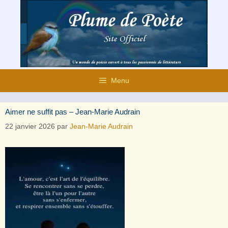
Aller
au
contenu
Menu
Aimer ne suffit pas – Jean-Marie Audrain
22 janvier 2026
par
Jean-Marie Audrain