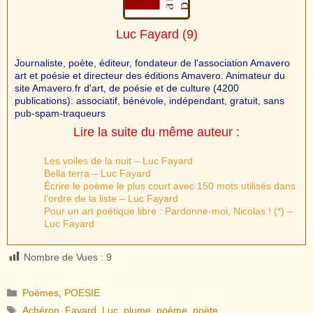
Luc Fayard
(9)
Journaliste, poète, éditeur, fondateur de l'association Amavero
art et poésie et directeur des éditions Amavero. Animateur du
site Amavero.fr d'art, de poésie et de culture (4200
publications): associatif, bénévole, indépendant, gratuit, sans
pub-spam-traqueurs
Lire la suite du même auteur :
Les voiles de la nuit – Luc Fayard
Bella terra – Luc Fayard
Écrire le poème le plus court avec 150 mots utilisés dans
l’ordre de la liste – Luc Fayard
Pour un art poétique libre : Pardonne-moi, Nicolas ! (*) –
Luc Fayard
Nombre de Vues :
9
Catégories
Poèmes
,
POESIE
Étiquettes
Achéron
,
Fayard
,
Luc
,
plume
,
poème
,
poète