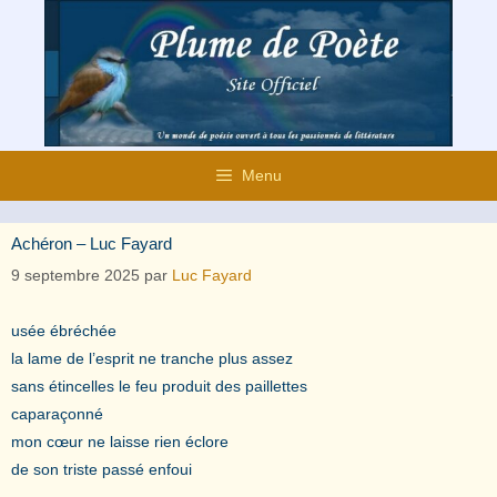
Aller
au
contenu
Menu
Achéron – Luc Fayard
9 septembre 2025
par
Luc Fayard
usée ébréchée
la lame de l’esprit ne tranche plus assez
sans étincelles le feu produit des paillettes
caparaçonné
mon cœur ne laisse rien éclore
de son triste passé enfoui