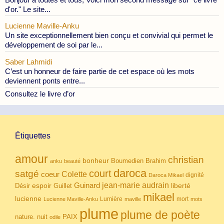
d'or." Le site...
Lucienne Maville-Anku
Un site exceptionnellement bien conçu et convivial qui permet le
développement de soi par le...
Saber Lahmidi
C’est un honneur de faire partie de cet espace où les mots
deviennent ponts entre...
Consultez le livre d’or
Étiquettes
amour
christian
bonheur
Boumedien
Brahim
anku
beauté
daroca
court
satgé
coeur
Colette
dignité
Daroca Mikael
Guinard
jean-marie audrain
espoir
Guillet
liberté
Désir
mikael
lucienne
Lumière
mort
Lucienne Maville-Anku
maville
mots
plume
plume de poète
nuit
PAIX
nature.
odile