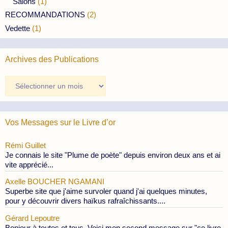
Salons
(1)
RECOMMANDATIONS
(2)
Vedette
(1)
Archives des Publications
Archives
des
Publications
Vos Messages sur le Livre d’or
Rémi Guillet
Je connais le site "Plume de poète" depuis environ deux ans et ai
vite apprécié...
Axelle BOUCHER NGAMANI
Superbe site que j'aime survoler quand j'ai quelques minutes,
pour y découvrir divers haïkus rafraîchissants....
Gérard Lepoutre
Bonjour à toutes et tous, Voici mon second message sur "ce livre