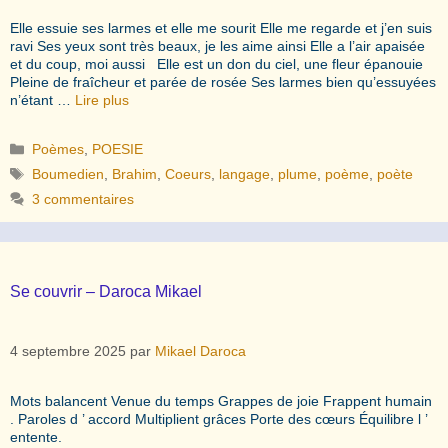
Elle essuie ses larmes et elle me sourit Elle me regarde et j’en suis
ravi Ses yeux sont très beaux, je les aime ainsi Elle a l’air apaisée
et du coup, moi aussi Elle est un don du ciel, une fleur épanouie
Pleine de fraîcheur et parée de rosée Ses larmes bien qu’essuyées
n’étant …
Lire plus
Catégories
Poèmes
,
POESIE
Étiquettes
Boumedien
,
Brahim
,
Coeurs
,
langage
,
plume
,
poème
,
poète
3 commentaires
Se couvrir – Daroca Mikael
4 septembre 2025
par
Mikael Daroca
Mots balancent Venue du temps Grappes de joie Frappent humain
. Paroles d ’ accord Multiplient grâces Porte des cœurs Équilibre l ’
entente.