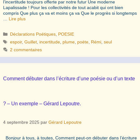
l’incertitude toujours offerte par notre futur Une moderne
Lapalissade ! Pour les collectivités de tout acabit qui ont bien
compris Que plus ça va et moins ça va Que le progrès si longtemps
…
Lire plus
Catégories
Déclarations Poétiques
,
POESIE
Étiquettes
espoir
,
Guillet
,
incertitude
,
plume
,
poète
,
Rémi
,
seul
2 commentaires
Comment débuter dans l’écriture d’une poésie ou d’un texte
? – Un exemple – Gérard Lepoutre.
4 septembre 2025
par
Gérard Lepoutre
Bonjour à tous, à toutes, Comment peut-on débuter dans l’écriture