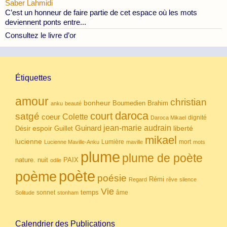
Saber Lahmidi
C’est un honneur de faire partie de cet espace où les mots
deviennent ponts entre...
Consultez le livre d’or
Étiquettes
amour
christian
bonheur
Boumedien
Brahim
anku
beauté
daroca
court
satgé
coeur
Colette
dignité
Daroca Mikael
Guinard
jean-marie audrain
espoir
Guillet
liberté
Désir
mikael
lucienne
Lumière
mort
Lucienne Maville-Anku
maville
mots
plume
plume de poète
nuit
PAIX
nature.
odile
poète
poème
poésie
Rémi
Regard
rêve
silence
Vie
temps
sonnet
âme
Solitude
stonham
Calendrier des Publications