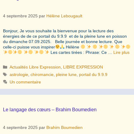
4 septembre 2025
par
Hélène Lebougault
Bonjour, Je vous souhaite la bienvenue pour la lecture des
énergies de de ce portail du 9.9.9 et de la pleine lune en poisson
du dimanche 07.09.2025. Belle journée et bonne lecture. Que
celle-ci puisse vous inspirer
Hélène
Les cartes tirées : Phrase: Ce …
Lire plus
Catégories
Actualités Libre Expression
,
LIBRE EXPRESSION
Étiquettes
astrologie
,
chiromancie
,
pleine lune
,
portail du 9.9.9
Un commentaire
Le langage des cœurs – Brahim Boumedien
4 septembre 2025
par
Brahim Boumedien