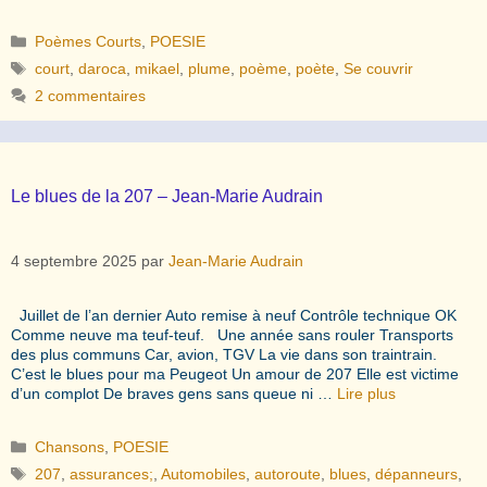
Catégories
Poèmes Courts
,
POESIE
Étiquettes
court
,
daroca
,
mikael
,
plume
,
poème
,
poète
,
Se couvrir
2 commentaires
Le blues de la 207 – Jean-Marie Audrain
4 septembre 2025
par
Jean-Marie Audrain
Juillet de l’an dernier Auto remise à neuf Contrôle technique OK
Comme neuve ma teuf-teuf. Une année sans rouler Transports
des plus communs Car, avion, TGV La vie dans son traintrain.
C’est le blues pour ma Peugeot Un amour de 207 Elle est victime
d’un complot De braves gens sans queue ni …
Lire plus
Catégories
Chansons
,
POESIE
Étiquettes
207
,
assurances;
,
Automobiles
,
autoroute
,
blues
,
dépanneurs
,