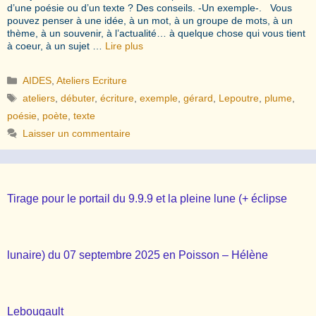
d’une poésie ou d’un texte ? Des conseils. -Un exemple-. Vous
pouvez penser à une idée, à un mot, à un groupe de mots, à un
thème, à un souvenir, à l’actualité… à quelque chose qui vous tient
à coeur, à un sujet …
Lire plus
Catégories
AIDES
,
Ateliers Ecriture
Étiquettes
ateliers
,
débuter
,
écriture
,
exemple
,
gérard
,
Lepoutre
,
plume
,
poésie
,
poète
,
texte
Laisser un commentaire
Tirage pour le portail du 9.9.9 et la pleine lune (+ éclipse
lunaire) du 07 septembre 2025 en Poisson – Hélène
Lebougault