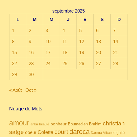
septembre 2025
L
M
M
J
V
S
D
1
2
3
4
5
6
7
8
9
10
11
12
13
14
15
16
17
18
19
20
21
22
23
24
25
26
27
28
29
30
« Août
Oct »
Nuage de Mots
amour
christian
bonheur
Boumedien
Brahim
anku
beauté
daroca
court
satgé
coeur
Colette
dignité
Daroca Mikael