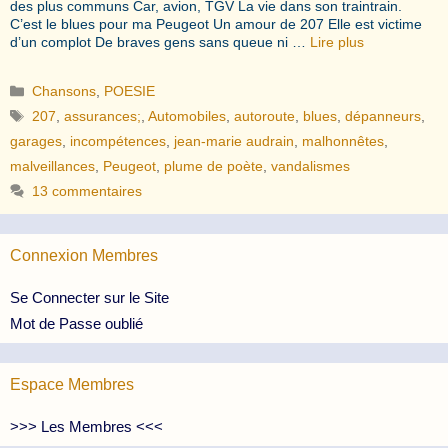
des plus communs Car, avion, TGV La vie dans son traintrain.
C’est le blues pour ma Peugeot Un amour de 207 Elle est victime
d’un complot De braves gens sans queue ni …
Lire plus
Catégories
Chansons
,
POESIE
Étiquettes
207
,
assurances;
,
Automobiles
,
autoroute
,
blues
,
dépanneurs
,
garages
,
incompétences
,
jean-marie audrain
,
malhonnêtes
,
malveillances
,
Peugeot
,
plume de poète
,
vandalismes
13 commentaires
Connexion Membres
Se Connecter sur le Site
Mot de Passe oublié
Espace Membres
>>> Les Membres <<<