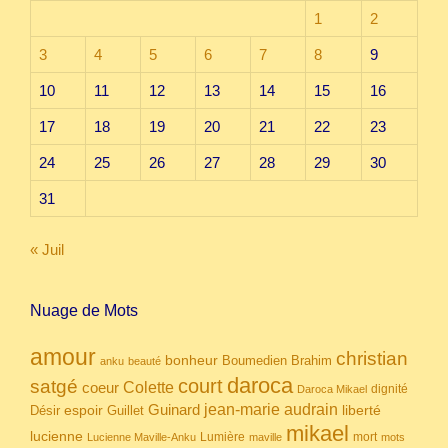
1
2
3
4
5
6
7
8
9
10
11
12
13
14
15
16
17
18
19
20
21
22
23
24
25
26
27
28
29
30
31
« Juil
Nuage de Mots
amour
christian
bonheur
Boumedien
Brahim
anku
beauté
daroca
court
satgé
coeur
Colette
dignité
Daroca Mikael
Guinard
jean-marie audrain
espoir
Guillet
liberté
Désir
mikael
lucienne
Lumière
mort
Lucienne Maville-Anku
maville
mots