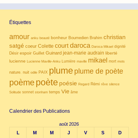
Étiquettes
amour
christian
bonheur
Boumedien
Brahim
anku
beauté
daroca
court
satgé
coeur
Colette
dignité
Daroca Mikael
Guinard
jean-marie audrain
espoir
Guillet
liberté
Désir
mikael
lucienne
Lumière
mort
Lucienne Maville-Anku
maville
mots
plume
plume de poète
nuit
PAIX
nature.
odile
poète
poème
poésie
Rémi
Regard
rêve
silence
Vie
temps
sonnet
âme
Solitude
stonham
Calendrier des Publications
août 2026
L
M
M
J
V
S
D