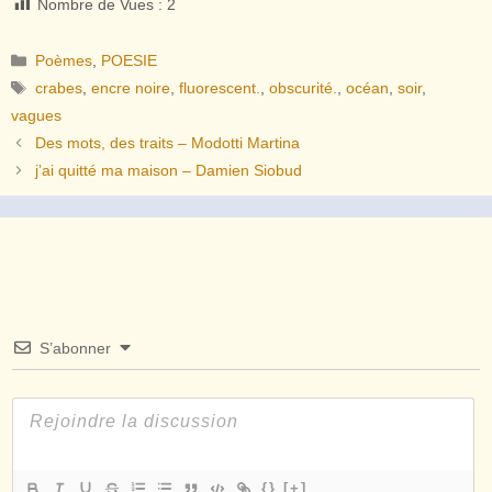
Nombre de Vues :
2
Catégories
Poèmes
,
POESIE
Étiquettes
crabes
,
encre noire
,
fluorescent.
,
obscurité.
,
océan
,
soir
,
vagues
Des mots, des traits – Modotti Martina
j’ai quitté ma maison – Damien Siobud
S’abonner
{}
[+]