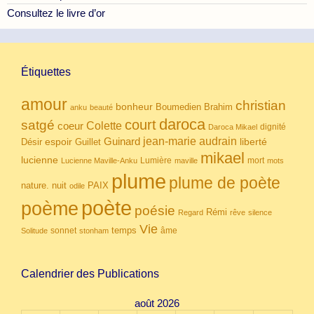
Consultez le livre d’or
Étiquettes
amour
christian
bonheur
Boumedien
Brahim
anku
beauté
daroca
court
satgé
coeur
Colette
dignité
Daroca Mikael
Guinard
jean-marie audrain
espoir
Guillet
liberté
Désir
mikael
lucienne
Lumière
mort
Lucienne Maville-Anku
maville
mots
plume
plume de poète
nuit
PAIX
nature.
odile
poète
poème
poésie
Rémi
Regard
rêve
silence
Vie
temps
sonnet
âme
Solitude
stonham
Calendrier des Publications
août 2026