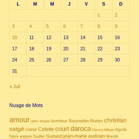
L
M
M
J
V
S
D
1
2
3
4
5
6
7
8
9
10
11
12
13
14
15
16
17
18
19
20
21
22
23
24
25
26
27
28
29
30
31
« Juil
Nuage de Mots
amour
christian
bonheur
Boumedien
Brahim
anku
beauté
daroca
court
satgé
coeur
Colette
dignité
Daroca Mikael
Guinard
jean-marie audrain
espoir
Guillet
liberté
Désir