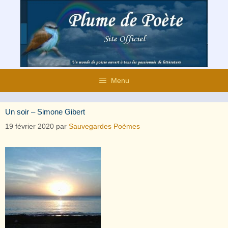
Aller
au
contenu
Menu
Un soir – Simone Gibert
19 février 2020
par
Sauvegardes Poèmes