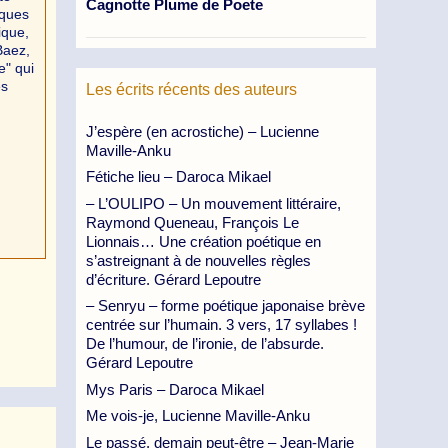
Cagnotte Plume de Poete
lques
ique,
Baez,
e" qui
es
Les écrits récents des auteurs
J’espère (en acrostiche) – Lucienne
Maville-Anku
Fétiche lieu – Daroca Mikael
– L’OULIPO – Un mouvement littéraire,
Raymond Queneau, François Le
Lionnais… Une création poétique en
s’astreignant à de nouvelles règles
d’écriture. Gérard Lepoutre
– Senryu – forme poétique japonaise brève
centrée sur l’humain. 3 vers, 17 syllabes !
De l’humour, de l’ironie, de l’absurde.
Gérard Lepoutre
Mys Paris – Daroca Mikael
Me vois-je, Lucienne Maville-Anku
Le passé, demain peut-être – Jean-Marie