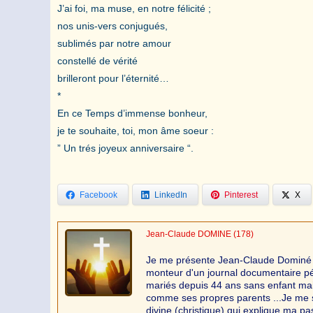
J’ai foi, ma muse, en notre félicité ;
nos unis-vers conjugués,
sublimés par notre amour
constellé de vérité
brilleront pour l’éternité…
*
En ce Temps d’immense bonheur,
je te souhaite, toi, mon âme soeur :
” Un trés joyeux anniversaire “.
Facebook
LinkedIn
Pinterest
X
Jean-Claude DOMINE
(178)
Je me présente Jean-Claude Dominé d'
monteur d'un journal documentaire p
mariés depuis 44 ans sans enfant mai
comme ses propres parents ...Je me s
divine (christique) qui explique ma pa