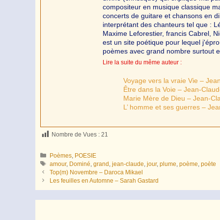
compositeur en musique classique mai
concerts de guitare et chansons en di
interprétant des chanteurs tel que :
Maxime Leforestier, francis Cabrel, N
est un site poétique pour lequel j'ép
poèmes avec grand nombre surtout en
Lire la suite du même auteur :
Voyage vers la vraie Vie – Je
Être dans la Voie – Jean-Clau
Marie Mère de Dieu – Jean-C
L’ homme et ses guerres – Je
Nombre de Vues :
21
Catégories
Poèmes
,
POESIE
Étiquettes
amour
,
Dominé
,
grand
,
jean-claude
,
jour
,
plume
,
poème
,
poète
Top(m) Novembre – Daroca Mikael
Les feuilles en Automne – Sarah Gastard