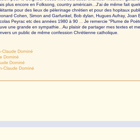
s plus encore en Folksong, country américain...J'ai de même fait que
létante pour des lieux de pèlerinage chrétien et pour des hopitaux publ
 Léonard Cohen, Simon and Garfunkel, Bob dylan, Hugues Aufray, Joan 
icolas Peyrac etc des années 1980 à 90 ... Je remercie "Plume de Poèt
rouve une grande en sympathie...Au plaisir de partager mes textes et m
vers un public de même confession Chrétienne catholique.
an-Claude Dominé
de Dominé
laude Dominé
an-Claude Dominé