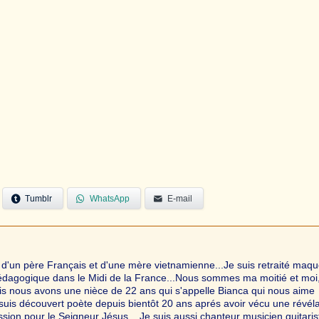
Tumblr
WhatsApp
E-mail
un père Français et d'une mère vietnamienne...Je suis retraité maqué
édagogique dans le Midi de la France...Nous sommes ma moitié et moi
s nous avons une nièce de 22 ans qui s'appelle Bianca qui nous aime
uis découvert poète depuis bientôt 20 ans aprés avoir vécu une révéla
ssion pour le Seigneur Jésus ...Je suis aussi chanteur musicien guitaris