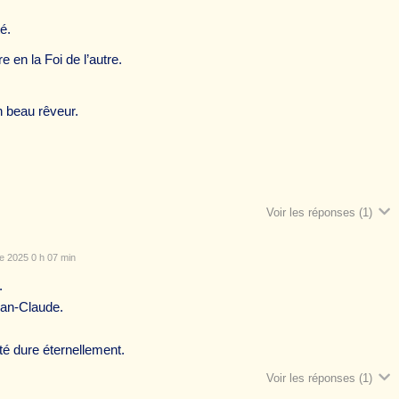
é.
e en la Foi de l’autre.
un beau rêveur.
Voir les réponses
(1)
 2025 0 h 07 min
.
Jean-Claude.
té dure éternellement.
Voir les réponses
(1)