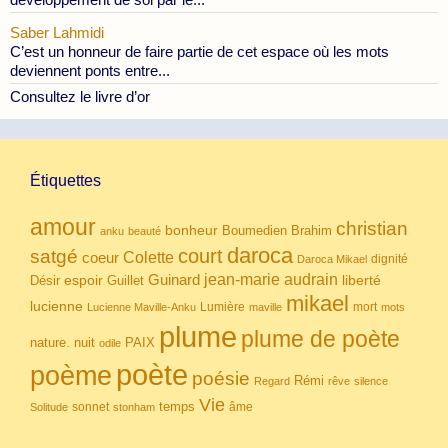
Saber Lahmidi
C’est un honneur de faire partie de cet espace où les mots
deviennent ponts entre...
Consultez le livre d’or
Étiquettes
amour
christian
bonheur
Boumedien
Brahim
anku
beauté
daroca
court
satgé
coeur
Colette
dignité
Daroca Mikael
Guinard
jean-marie audrain
espoir
Guillet
liberté
Désir
mikael
lucienne
Lumière
mort
Lucienne Maville-Anku
maville
mots
plume
plume de poète
nuit
PAIX
nature.
odile
poète
poème
poésie
Rémi
Regard
rêve
silence
Vie
temps
sonnet
âme
Solitude
stonham