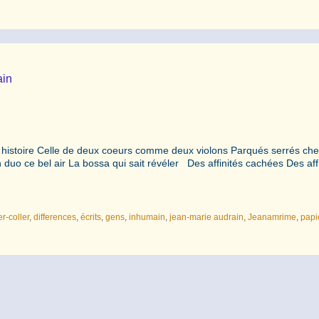
ain
te histoire Celle de deux coeurs comme deux violons Parqués serrés ch
n duo ce bel air La bossa qui sait révéler Des affinités cachées Des aff
r-coller
,
differences
,
écrits
,
gens
,
inhumain
,
jean-marie audrain
,
Jeanamrime
,
papi