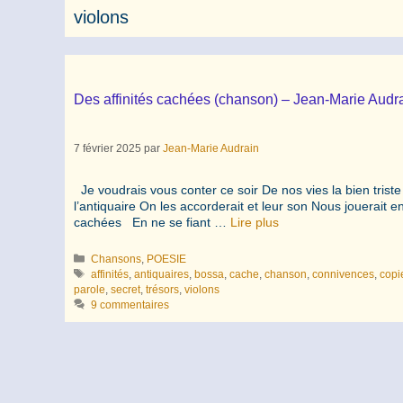
violons
Des affinités cachées (chanson) – Jean-Marie Audr
7 février 2025
par
Jean-Marie Audrain
Je voudrais vous conter ce soir De nos vies la bien tris
l’antiquaire On les accorderait et leur son Nous jouerait e
cachées En ne se fiant …
Lire plus
Catégories
Chansons
,
POESIE
Étiquettes
affinités
,
antiquaires
,
bossa
,
cache
,
chanson
,
connivences
,
copie
parole
,
secret
,
trésors
,
violons
9 commentaires