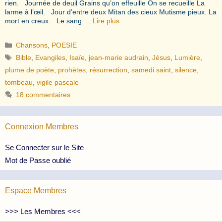
rien. Journée de deuil Grains qu’on effeuille On se recueille La
larme à l’œil. Jour d’entre deux Mitan des cieux Mutisme pieux. La
mort en creux. Le sang …
Lire plus
Catégories
Chansons
,
POESIE
Étiquettes
Bible
,
Evangiles
,
Isaïe
,
jean-marie audrain
,
Jésus
,
Lumière
,
plume de poète
,
prohètes
,
résurrection
,
samedi saint
,
silence
,
tombeau
,
vigile pascale
18 commentaires
Connexion Membres
Se Connecter sur le Site
Mot de Passe oublié
Espace Membres
>>> Les Membres <<<