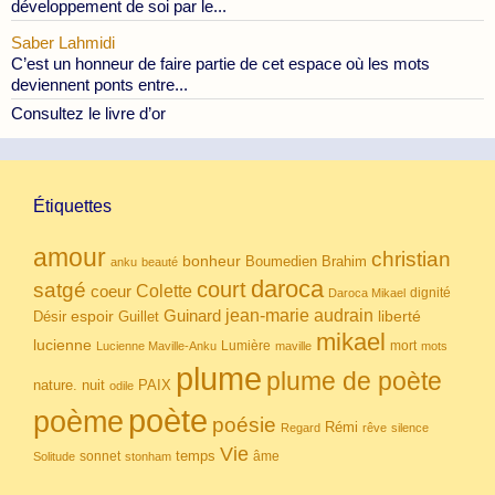
développement de soi par le...
Saber Lahmidi
C’est un honneur de faire partie de cet espace où les mots
deviennent ponts entre...
Consultez le livre d’or
Étiquettes
amour
christian
bonheur
Boumedien
Brahim
anku
beauté
daroca
court
satgé
coeur
Colette
dignité
Daroca Mikael
Guinard
jean-marie audrain
espoir
Guillet
liberté
Désir
mikael
lucienne
Lumière
mort
Lucienne Maville-Anku
maville
mots
plume
plume de poète
nuit
PAIX
nature.
odile
poète
poème
poésie
Rémi
Regard
rêve
silence
Vie
temps
sonnet
âme
Solitude
stonham