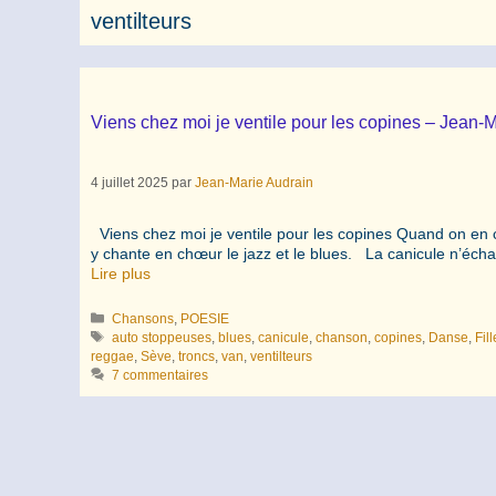
ventilteurs
Viens chez moi je ventile pour les copines – Jean-
4 juillet 2025
par
Jean-Marie Audrain
Viens chez moi je ventile pour les copines Quand on en c
y chante en chœur le jazz et le blues. La canicule n’écha
Lire plus
Catégories
Chansons
,
POESIE
Étiquettes
auto stoppeuses
,
blues
,
canicule
,
chanson
,
copines
,
Danse
,
Fil
reggae
,
Sève
,
troncs
,
van
,
ventilteurs
7 commentaires