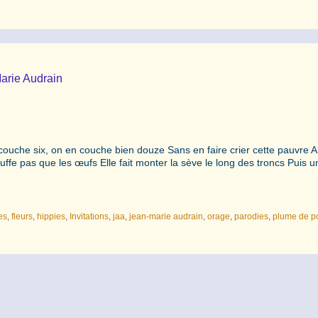
Marie Audrain
ouche six, on en couche bien douze Sans en faire crier cette pauvre A
uffe pas que les œufs Elle fait monter la sève le long des troncs Puis 
les
,
fleurs
,
hippies
,
Invitations
,
jaa
,
jean-marie audrain
,
orage
,
parodies
,
plume de p