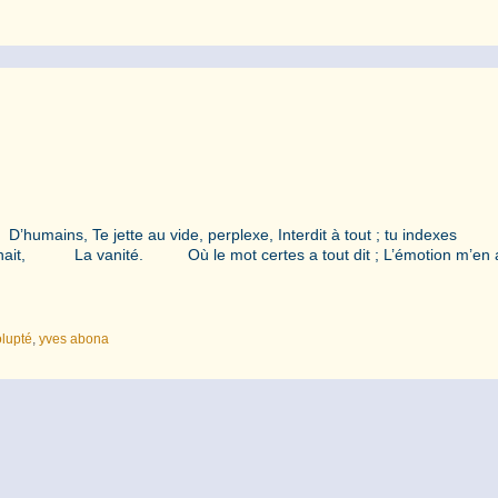
D’humains, Te jette au vide, perplexe, Interdit à tout ; tu indexes
a vie nait, La vanité. Où le mot certes a tout dit ; L’émotion m’en 
lupté
,
yves abona