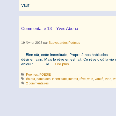
vain
Commentaire 13 – Yves Abona
19 février 2018
par
Sauvegardes Poèmes
… Bien sûr, cette incertitude, Propre à nos habitudes 
désir en vain. Mais le rêve en est fait, Ce rêve d’où l
ébloui : De …
Lire plus
Catégories
Poèmes
,
POESIE
Étiquettes
ébloui
,
habitudes
,
incertitude
,
interdit
,
rêve
,
vain
,
vanité
,
Vide
,
Vo
2 commentaires