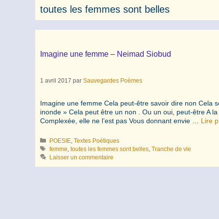
toutes les femmes sont belles
Imagine une femme – Neimad Siobud
1 avril 2017
par
Sauvegardes Poèmes
Imagine une femme Cela peut-être savoir dire non Cela se
inonde » Cela peut être un non . Ou un oui, peut-être A
Complexée, elle ne l’est pas Vous donnant envie …
Lire p
Catégories
POESIE
,
Textes Poétiques
Étiquettes
femme
,
toutes les femmes sont belles
,
Tranche de vie
Laisser un commentaire