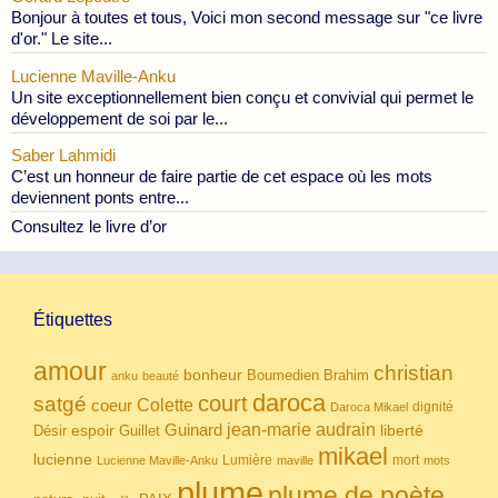
Bonjour à toutes et tous, Voici mon second message sur "ce livre
d'or." Le site...
Lucienne Maville-Anku
Un site exceptionnellement bien conçu et convivial qui permet le
développement de soi par le...
Saber Lahmidi
C’est un honneur de faire partie de cet espace où les mots
deviennent ponts entre...
Consultez le livre d’or
Étiquettes
amour
christian
bonheur
Boumedien
Brahim
anku
beauté
daroca
court
satgé
coeur
Colette
dignité
Daroca Mikael
Guinard
jean-marie audrain
espoir
Guillet
liberté
Désir
mikael
lucienne
Lumière
mort
Lucienne Maville-Anku
maville
mots
plume
plume de poète