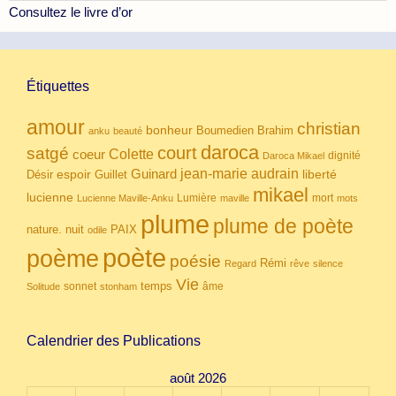
Consultez le livre d’or
Étiquettes
amour
christian
bonheur
Boumedien
Brahim
anku
beauté
daroca
court
satgé
coeur
Colette
dignité
Daroca Mikael
Guinard
jean-marie audrain
espoir
Guillet
liberté
Désir
mikael
lucienne
Lumière
mort
Lucienne Maville-Anku
maville
mots
plume
plume de poète
nuit
PAIX
nature.
odile
poète
poème
poésie
Rémi
Regard
rêve
silence
Vie
temps
sonnet
âme
Solitude
stonham
Calendrier des Publications
août 2026