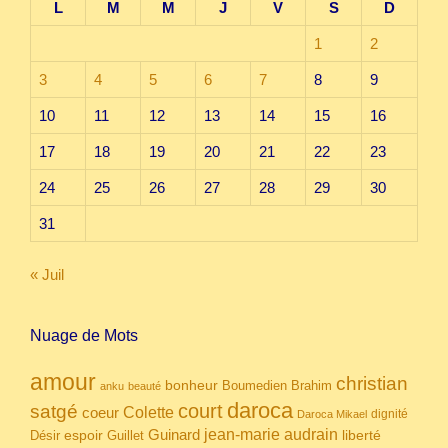
L
M
M
J
V
S
D
1
2
3
4
5
6
7
8
9
10
11
12
13
14
15
16
17
18
19
20
21
22
23
24
25
26
27
28
29
30
31
« Juil
Nuage de Mots
amour
christian
bonheur
Boumedien
Brahim
anku
beauté
daroca
court
satgé
coeur
Colette
dignité
Daroca Mikael
Guinard
jean-marie audrain
espoir
Guillet
liberté
Désir