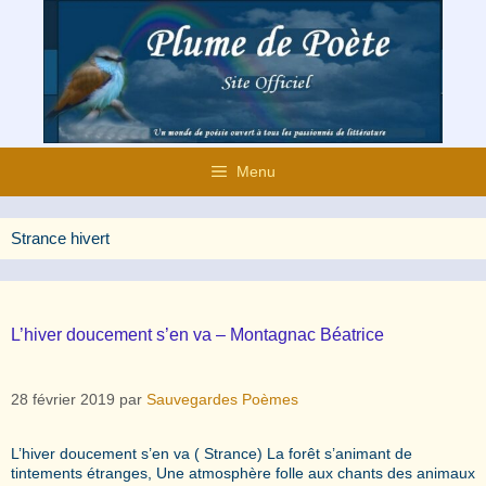
Aller
au
contenu
Menu
Strance hivert
L’hiver doucement s’en va – Montagnac Béatrice
28 février 2019
par
Sauvegardes Poèmes
L’hiver doucement s’en va ( Strance) La forêt s’animant de
tintements étranges, Une atmosphère folle aux chants des animaux