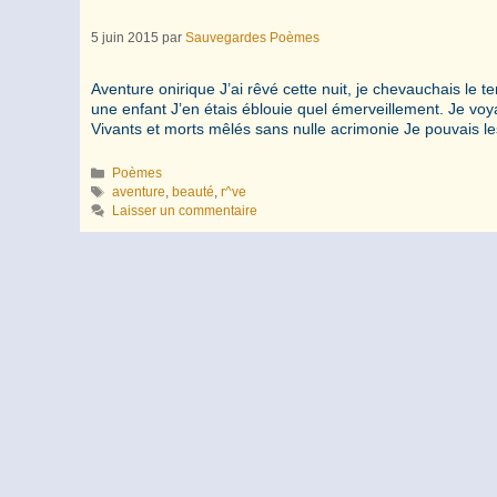
5 juin 2015
par
Sauvegardes Poèmes
Aventure onirique J’ai rêvé cette nuit, je chevauchais le te
une enfant J’en étais éblouie quel émerveillement. Je voyai
Vivants et morts mêlés sans nulle acrimonie Je pouvais 
Catégories
Poèmes
Étiquettes
aventure
,
beauté
,
r^ve
Laisser un commentaire