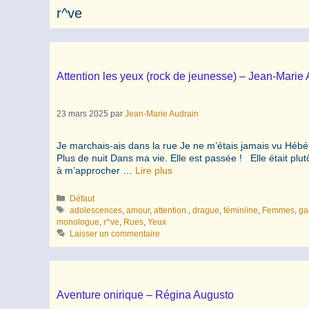
r^ve
Attention les yeux (rock de jeunesse) – Jean-Marie A
23 mars 2025
par
Jean-Marie Audrain
Je marchais-ais dans la rue Je ne m’étais jamais vu Hébété
Plus de nuit Dans ma vie. Elle est passée ! Elle était pl
à m’approcher …
Lire plus
Catégories
Défaut
Étiquettes
adolescences
,
amour
,
attention.
,
drague
,
féminiine
,
Femmes
,
ga
monologue
,
r^ve
,
Rues
,
Yeux
Laisser un commentaire
Aventure onirique – Régina Augusto