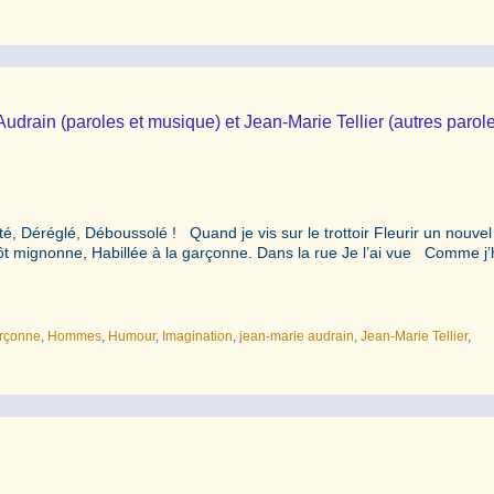
udrain (paroles et musique) et Jean-Marie Tellier (autres parol
, Déréglé, Déboussolé ! Quand je vis sur le trottoir Fleurir un nouvel 
utôt mignonne, Habillée à la garçonne. Dans la rue Je l’ai vue Comme j’
rçonne
,
Hommes
,
Humour
,
Imagination
,
jean-marie audrain
,
Jean-Marie Tellier
,