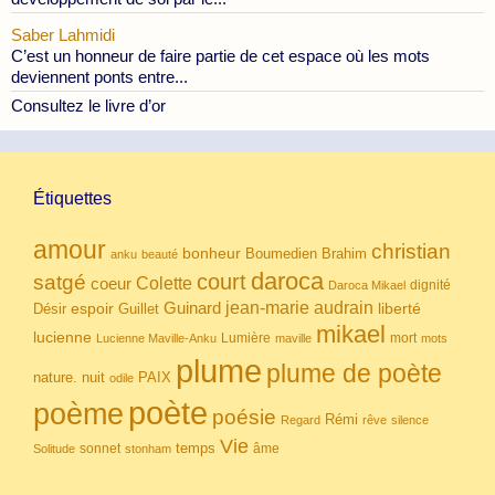
Saber Lahmidi
C’est un honneur de faire partie de cet espace où les mots
deviennent ponts entre...
Consultez le livre d’or
Étiquettes
amour
christian
bonheur
Boumedien
Brahim
anku
beauté
daroca
court
satgé
coeur
Colette
dignité
Daroca Mikael
Guinard
jean-marie audrain
espoir
Guillet
liberté
Désir
mikael
lucienne
Lumière
mort
Lucienne Maville-Anku
maville
mots
plume
plume de poète
nuit
PAIX
nature.
odile
poète
poème
poésie
Rémi
Regard
rêve
silence
Vie
temps
sonnet
âme
Solitude
stonham