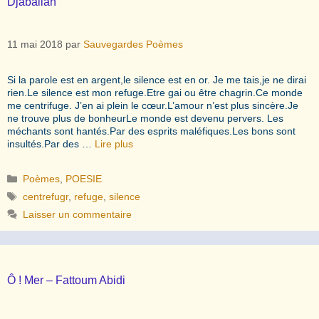
Djaballah
11 mai 2018
par
Sauvegardes Poèmes
Si la parole est en argent,le silence est en or. Je me tais,je ne dirai
rien.Le silence est mon refuge.Etre gai ou être chagrin.Ce monde
me centrifuge. J’en ai plein le cœur.L’amour n’est plus sincère.Je
ne trouve plus de bonheurLe monde est devenu pervers. Les
méchants sont hantés.Par des esprits maléfiques.Les bons sont
insultés.Par des …
Lire plus
Catégories
Poèmes
,
POESIE
Étiquettes
centrefugr
,
refuge
,
silence
Laisser un commentaire
Ô ! Mer – Fattoum Abidi