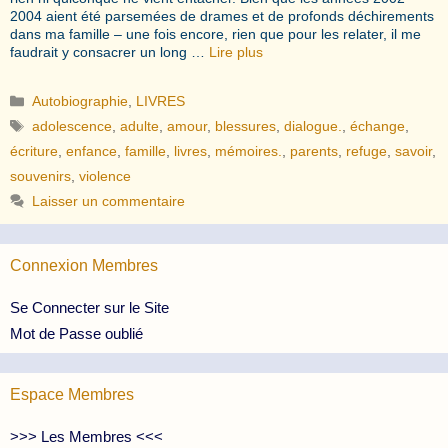
2004 aient été parsemées de drames et de profonds déchirements
dans ma famille – une fois encore, rien que pour les relater, il me
faudrait y consacrer un long …
Lire plus
Catégories
Autobiographie
,
LIVRES
Étiquettes
adolescence
,
adulte
,
amour
,
blessures
,
dialogue.
,
échange
,
écriture
,
enfance
,
famille
,
livres
,
mémoires.
,
parents
,
refuge
,
savoir
,
souvenirs
,
violence
Laisser un commentaire
Connexion Membres
Se Connecter sur le Site
Mot de Passe oublié
Espace Membres
>>> Les Membres <<<