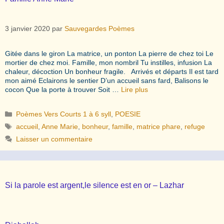
3 janvier 2020
par
Sauvegardes Poèmes
Gitée dans le giron La matrice, un ponton La pierre de chez toi Le
mortier de chez moi. Famille, mon nombril Tu instilles, infusion La
chaleur, décoction Un bonheur fragile. Arrivés et départs Il est tard
mon aimé Eclairons le sentier D’un accueil sans fard, Balisons le
cocon Que la porte à trouver Soit …
Lire plus
Catégories
Poèmes Vers Courts 1 à 6 syll
,
POESIE
Étiquettes
accueil
,
Anne Marie
,
bonheur
,
famille
,
matrice phare
,
refuge
Laisser un commentaire
Si la parole est argent,le silence est en or – Lazhar