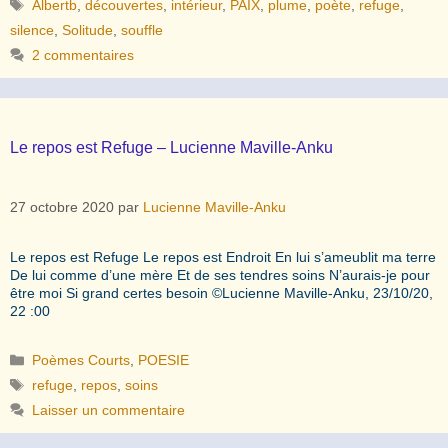
Étiquettes
Albertb
,
découvertes
,
intérieur
,
PAIX
,
plume
,
poète
,
refuge
,
silence
,
Solitude
,
souffle
2 commentaires
Le repos est Refuge – Lucienne Maville-Anku
27 octobre 2020
par
Lucienne Maville-Anku
Le repos est Refuge Le repos est Endroit En lui s’ameublit ma terre
De lui comme d’une mère Et de ses tendres soins N’aurais-je pour
être moi Si grand certes besoin ©Lucienne Maville-Anku, 23/10/20,
22 :00
Catégories
Poèmes Courts
,
POESIE
Étiquettes
refuge
,
repos
,
soins
Laisser un commentaire