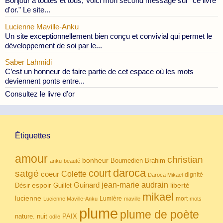
Bonjour à toutes et tous, Voici mon second message sur "ce livre
d'or." Le site...
Lucienne Maville-Anku
Un site exceptionnellement bien conçu et convivial qui permet le
développement de soi par le...
Saber Lahmidi
C’est un honneur de faire partie de cet espace où les mots
deviennent ponts entre...
Consultez le livre d’or
Étiquettes
amour
christian
bonheur
Boumedien
Brahim
anku
beauté
daroca
court
satgé
coeur
Colette
dignité
Daroca Mikael
Guinard
jean-marie audrain
espoir
Guillet
liberté
Désir
mikael
lucienne
Lumière
mort
Lucienne Maville-Anku
maville
mots
plume
plume de poète
nuit
PAIX
nature.
odile