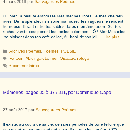
4 mars 2018
par
Sauvegardes Poèmes
Ô ! Mer Ta beauté embrasse Mes mèches libres De mes cheveux
ivres, De ta splendeur s’inspire ma muse, Tes vagues me rendent
heureuse, Errant entre tes sables dorés mon âme adore Sur tes
roches vaniteuses posent les belles colombes. Ô ! Mer Mes ailes
se plaisent dans ton café délice, Au bord de ton joli …
Lire plus
Catégories
Archives Poèmes
,
Poèmes
,
POESIE
Étiquettes
Fattoum Abidi
,
gaieté
,
mer
,
Oiseaux
,
refuge
6 commentaires
Mémoires, pages 35 à 37 / 311, par Dominique Capo
27 août 2017
par
Sauvegardes Poèmes
Il existe, au cours de sa vie, de rares périodes de pure félicité que
rien ni quiconque ne vient entacher. Bien que les années 2002 –