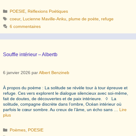
Catégories
POESIE
,
Réflexions Poétiques
Étiquettes
coeur
,
Lucienne Maville-Anku
,
plume de poète
,
refuge
6 commentaires
Souffle intérieur – Albertb
6 janvier 2026
par
Albert Benzineb
À propos du poème : La solitude se révèle tour à tour épreuve et
refuge. Ces vers explorent le dialogue silencieux avec soi-même,
fait de doutes, de découvertes et de paix intérieure. ◊ La
solitude, compagne discrète dans l’ombre, Océan intérieur où
parfois le cœur sombre. Au creux de l’âme, un écho sans …
Lire
plus
Catégories
Poèmes
,
POESIE