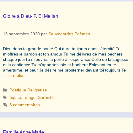
Gloire à Dieu- F. El Mellah
16 septembre 2020
par
Sauvegardes Poèmes
Dieu dans ta grande bonté Qui dure toujours dans l’éternité Tu
m’offres le pardon et ton amour Tu me délivres de mes pêchers
chaque jourTu m’ouvres la porte à l’espérance Celle de la sagesse
et la confiance Tu m’apportes joie et bonheur Enlevant toute
amertume, et peur Je désire me prosterner devant toi toujours Te
…
Lire plus
Catégories
Poétique Religieuse
Étiquettes
équité
,
refuge
,
Sérénité
8 commentaires
Famille Anne Marie