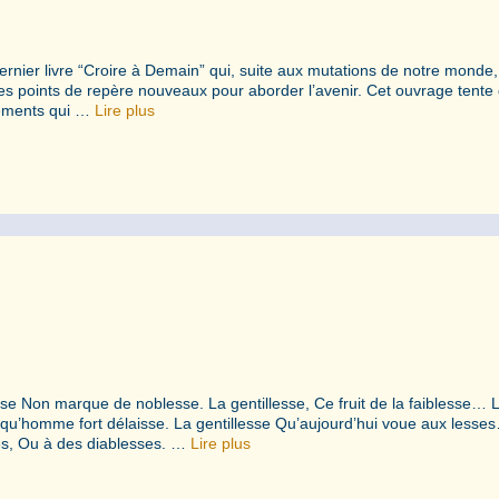
rnier livre “Croire à Demain” qui, suite aux mutations de notre monde, 
es points de repère nouveaux pour aborder l’avenir. Cet ouvrage tente 
ngements qui …
Lire plus
sse Non marque de noblesse. La gentillesse, Ce fruit de la faiblesse… 
 Et qu’homme fort délaisse. La gentillesse Qu’aujourd’hui voue aux lesse
es, Ou à des diablesses. …
Lire plus