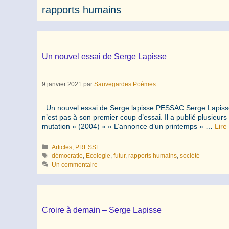
rapports humains
Un nouvel essai de Serge Lapisse
9 janvier 2021
par
Sauvegardes Poèmes
Un nouvel essai de Serge lapisse PESSAC Serge Lapisse, r
n’est pas à son premier coup d’essai. Il a publié plusieu
mutation » (2004) » « L’annonce d’un printemps » …
Lire
Catégories
Articles
,
PRESSE
Étiquettes
démocratie
,
Ecologie
,
futur
,
rapports humains
,
société
Un commentaire
Croire à demain – Serge Lapisse