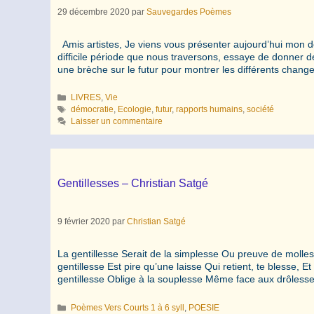
29 décembre 2020
par
Sauvegardes Poèmes
Amis artistes, Je viens vous présenter aujourd’hui mon de
difficile période que nous traversons, essaye de donner d
une brèche sur le futur pour montrer les différents cha
Catégories
LIVRES
,
Vie
Étiquettes
démocratie
,
Ecologie
,
futur
,
rapports humains
,
société
Laisser un commentaire
Gentillesses – Christian Satgé
9 février 2020
par
Christian Satgé
La gentillesse Serait de la simplesse Ou preuve de molle
gentillesse Est pire qu’une laisse Qui retient, te blesse,
gentillesse Oblige à la souplesse Même face aux drôless
Catégories
Poèmes Vers Courts 1 à 6 syll
,
POESIE