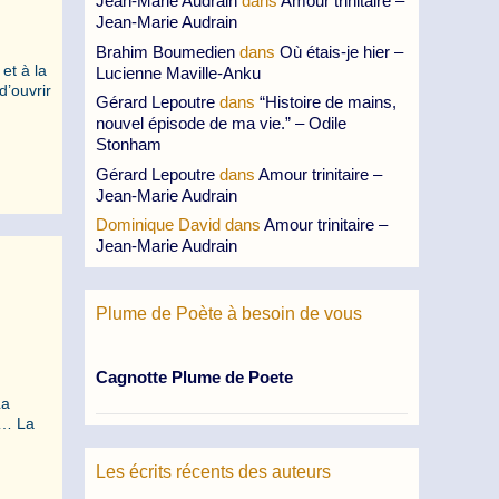
Jean-Marie Audrain
dans
Amour trinitaire –
Jean-Marie Audrain
Brahim Boumedien
dans
Où étais-je hier –
et à la
Lucienne Maville-Anku
d’ouvrir
Gérard Lepoutre
dans
“Histoire de mains,
nouvel épisode de ma vie.” – Odile
Stonham
Gérard Lepoutre
dans
Amour trinitaire –
Jean-Marie Audrain
Dominique David
dans
Amour trinitaire –
Jean-Marie Audrain
Plume de Poète à besoin de vous
Cagnotte Plume de Poete
La
s… La
Les écrits récents des auteurs