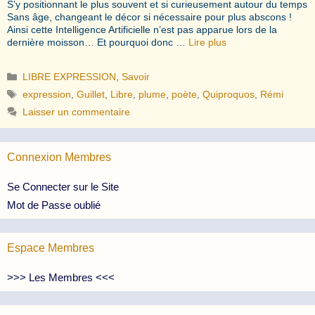
S’y positionnant le plus souvent et si curieusement autour du temps
Sans âge, changeant le décor si nécessaire pour plus abscons !
Ainsi cette Intelligence Artificielle n’est pas apparue lors de la
dernière moisson… Et pourquoi donc …
Lire plus
Catégories
LIBRE EXPRESSION
,
Savoir
Étiquettes
expression
,
Guillet
,
Libre
,
plume
,
poète
,
Quiproquos
,
Rémi
Laisser un commentaire
Connexion Membres
Se Connecter sur le Site
Mot de Passe oublié
Espace Membres
>>> Les Membres <<<