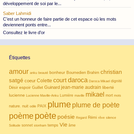
développement de soi par le...
Saber Lahmidi
C’est un honneur de faire partie de cet espace où les mots
deviennent ponts entre...
Consultez le livre d’or
Étiquettes
amour
christian
bonheur
Boumedien
Brahim
anku
beauté
daroca
court
satgé
coeur
Colette
dignité
Daroca Mikael
Guinard
jean-marie audrain
espoir
Guillet
liberté
Désir
mikael
lucienne
Lumière
mort
Lucienne Maville-Anku
maville
mots
plume
plume de poète
nuit
PAIX
nature.
odile
poète
poème
poésie
Rémi
Regard
rêve
silence
Vie
temps
sonnet
âme
Solitude
stonham