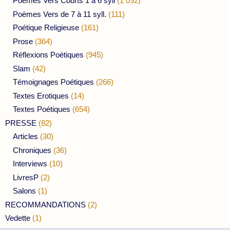
Poèmes Vers Courts 1 à 6 syll
(1 092)
Poèmes Vers de 7 à 11 syll.
(111)
Poétique Religieuse
(161)
Prose
(364)
Réflexions Poétiques
(945)
Slam
(42)
Témoignages Poétiques
(266)
Textes Erotiques
(14)
Textes Poétiques
(654)
PRESSE
(82)
Articles
(30)
Chroniques
(36)
Interviews
(10)
LivresP
(2)
Salons
(1)
RECOMMANDATIONS
(2)
Vedette
(1)