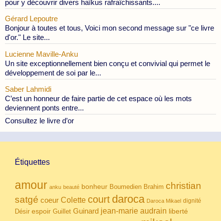
pour y découvrir divers haïkus rafraîchissants....
Gérard Lepoutre
Bonjour à toutes et tous, Voici mon second message sur "ce livre
d'or." Le site...
Lucienne Maville-Anku
Un site exceptionnellement bien conçu et convivial qui permet le
développement de soi par le...
Saber Lahmidi
C’est un honneur de faire partie de cet espace où les mots
deviennent ponts entre...
Consultez le livre d’or
Étiquettes
amour
christian
bonheur
Boumedien
Brahim
anku
beauté
daroca
court
satgé
coeur
Colette
dignité
Daroca Mikael
Guinard
jean-marie audrain
espoir
Guillet
liberté
Désir