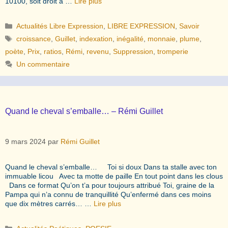
10100, soit droit à …
Lire plus
Catégories
Actualités Libre Expression
,
LIBRE EXPRESSION
,
Savoir
Étiquettes
croissance
,
Guillet
,
indexation
,
inégalité
,
monnaie
,
plume
,
poète
,
Prix
,
ratios
,
Rémi
,
revenu
,
Suppression
,
tromperie
Un commentaire
Quand le cheval s’emballe… – Rémi Guillet
9 mars 2024
par
Rémi Guillet
Quand le cheval s’emballe… Toi si doux Dans ta stalle avec ton
immuable licou Avec ta motte de paille En tout point dans les clous
Dans ce format Qu’on t’a pour toujours attribué Toi, graine de la
Pampa qui n’a connu de tranquillité Qu’enfermé dans ces moins
que dix mètres carrés… …
Lire plus
Catégories