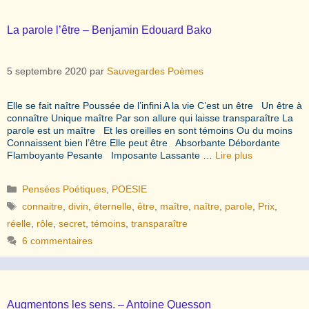
La parole l’être – Benjamin Edouard Bako
5 septembre 2020
par
Sauvegardes Poèmes
Elle se fait naître Poussée de l’infini A la vie C’est un être Un être à
connaître Unique maître Par son allure qui laisse transparaître La
parole est un maître Et les oreilles en sont témoins Ou du moins
Connaissent bien l’être Elle peut être Absorbante Débordante
Flamboyante Pesante Imposante Lassante …
Lire plus
Catégories
Pensées Poétiques
,
POESIE
Étiquettes
connaitre
,
divin
,
éternelle
,
être
,
maître
,
naître
,
parole
,
Prix
,
réelle
,
rôle
,
secret
,
témoins
,
transparaître
6 commentaires
Augmentons les sens. – Antoine Quesson