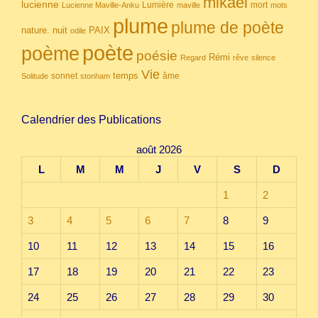
mikael
lucienne
Lumière
mort
Lucienne Maville-Anku
maville
mots
plume
plume de poète
nuit
PAIX
nature.
odile
poète
poème
poésie
Rémi
Regard
rêve
silence
Vie
temps
sonnet
âme
Solitude
stonham
Calendrier des Publications
août 2026
L
M
M
J
V
S
D
1
2
3
4
5
6
7
8
9
10
11
12
13
14
15
16
17
18
19
20
21
22
23
24
25
26
27
28
29
30