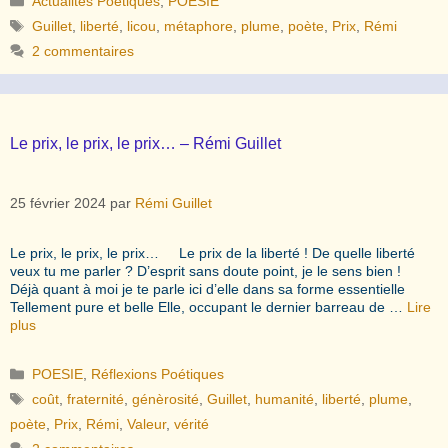
Actualités Poétiques
,
POESIE
Étiquettes
Guillet
,
liberté
,
licou
,
métaphore
,
plume
,
poète
,
Prix
,
Rémi
2 commentaires
Le prix, le prix, le prix… – Rémi Guillet
25 février 2024
par
Rémi Guillet
Le prix, le prix, le prix… Le prix de la liberté ! De quelle liberté
veux tu me parler ? D’esprit sans doute point, je le sens bien !
Déjà quant à moi je te parle ici d’elle dans sa forme essentielle
Tellement pure et belle Elle, occupant le dernier barreau de …
Lire
plus
Catégories
POESIE
,
Réflexions Poétiques
Étiquettes
coût
,
fraternité
,
génèrosité
,
Guillet
,
humanité
,
liberté
,
plume
,
poète
,
Prix
,
Rémi
,
Valeur
,
vérité