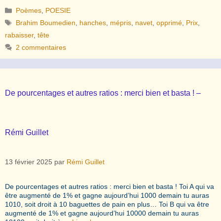
Catégories
Poèmes
,
POESIE
Étiquettes
Brahim Boumedien
,
hanches
,
mépris
,
navet
,
opprimé
,
Prix
,
rabaisser
,
tête
2 commentaires
De pourcentages et autres ratios : merci bien et basta ! –
Rémi Guillet
13 février 2025
par
Rémi Guillet
De pourcentages et autres ratios : merci bien et basta ! Toi A qui va
être augmenté de 1% et gagne aujourd’hui 1000 demain tu auras
1010, soit droit à 10 baguettes de pain en plus… Toi B qui va être
augmenté de 1% et gagne aujourd’hui 10000 demain tu auras