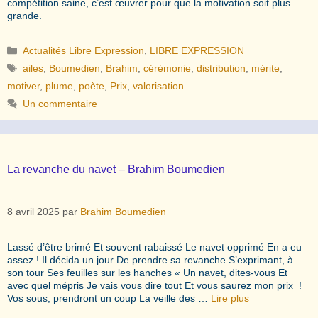
compétition saine, c’est œuvrer pour que la motivation soit plus
grande.
Catégories
Actualités Libre Expression
,
LIBRE EXPRESSION
Étiquettes
ailes
,
Boumedien
,
Brahim
,
cérémonie
,
distribution
,
mérite
,
motiver
,
plume
,
poète
,
Prix
,
valorisation
Un commentaire
La revanche du navet – Brahim Boumedien
8 avril 2025
par
Brahim Boumedien
Lassé d’être brimé Et souvent rabaissé Le navet opprimé En a eu
assez ! Il décida un jour De prendre sa revanche S’exprimant, à
son tour Ses feuilles sur les hanches « Un navet, dites-vous Et
avec quel mépris Je vais vous dire tout Et vous saurez mon prix !
Vos sous, prendront un coup La veille des …
Lire plus