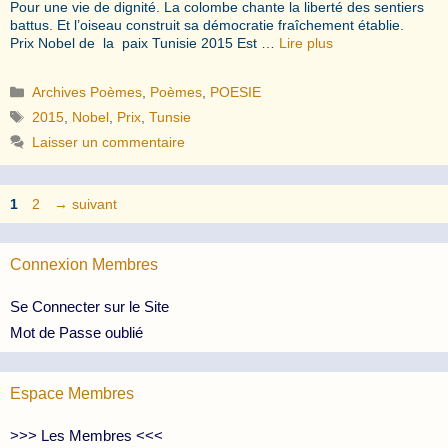
Pour une vie de dignité. La colombe chante la liberté des sentiers
battus. Et l’oiseau construit sa démocratie fraîchement établie.
Prix Nobel de la paix Tunisie 2015 Est …
Lire plus
Catégories
Archives Poèmes
,
Poèmes
,
POESIE
Étiquettes
2015
,
Nobel
,
Prix
,
Tunsie
Laisser un commentaire
Page
Page
1
2
→
suivant
Connexion Membres
Se Connecter sur le Site
Mot de Passe oublié
Espace Membres
>>> Les Membres <<<