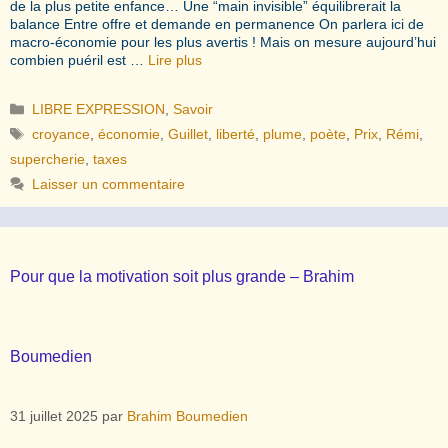
de la plus petite enfance… Une “main invisible” équilibrerait la
balance Entre offre et demande en permanence On parlera ici de
macro-économie pour les plus avertis ! Mais on mesure aujourd’hui
combien puéril est …
Lire plus
Catégories
LIBRE EXPRESSION
,
Savoir
Étiquettes
croyance
,
économie
,
Guillet
,
liberté
,
plume
,
poète
,
Prix
,
Rémi
,
supercherie
,
taxes
Laisser un commentaire
Pour que la motivation soit plus grande – Brahim
Boumedien
31 juillet 2025
par
Brahim Boumedien