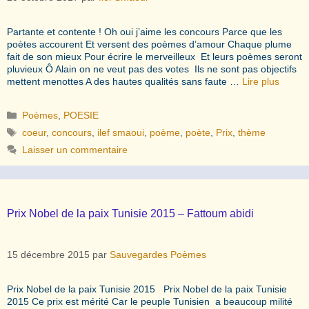
Partante et contente ! Oh oui j’aime les concours Parce que les
poètes accourent Et versent des poèmes d’amour Chaque plume
fait de son mieux Pour écrire le merveilleux Et leurs poèmes seront
pluvieux Ô Alain on ne veut pas des votes Ils ne sont pas objectifs
mettent menottes A des hautes qualités sans faute …
Lire plus
Catégories
Poèmes
,
POESIE
Étiquettes
coeur
,
concours
,
ilef smaoui
,
poème
,
poète
,
Prix
,
thème
Laisser un commentaire
Prix Nobel de la paix Tunisie 2015 – Fattoum abidi
15 décembre 2015
par
Sauvegardes Poèmes
Prix Nobel de la paix Tunisie 2015 Prix Nobel de la paix Tunisie
2015 Ce prix est mérité Car le peuple Tunisien a beaucoup milité