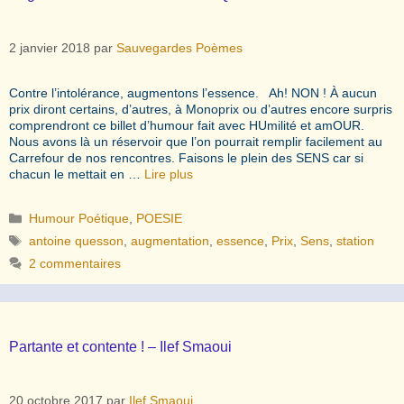
2 janvier 2018
par
Sauvegardes Poèmes
Contre l’intolérance, augmentons l’essence. Ah! NON ! À aucun
prix diront certains, d’autres, à Monoprix ou d’autres encore surpris
comprendront ce billet d’humour fait avec HUmilité et amOUR.
Nous avons là un réservoir que l’on pourrait remplir facilement au
Carrefour de nos rencontres. Faisons le plein des SENS car si
chacun le mettait en …
Lire plus
Catégories
Humour Poétique
,
POESIE
Étiquettes
antoine quesson
,
augmentation
,
essence
,
Prix
,
Sens
,
station
2 commentaires
Partante et contente ! – Ilef Smaoui
20 octobre 2017
par
Ilef Smaoui