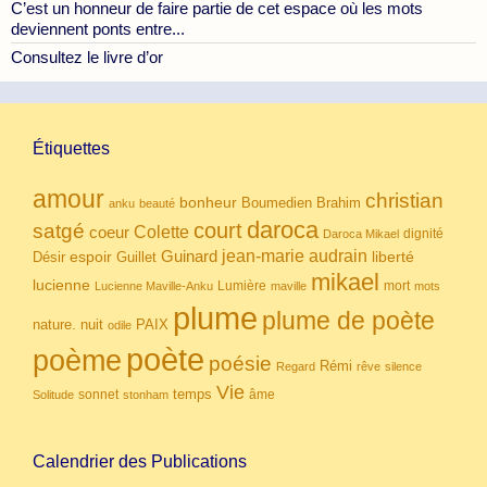
C’est un honneur de faire partie de cet espace où les mots
deviennent ponts entre...
Consultez le livre d’or
Étiquettes
amour
christian
bonheur
Boumedien
Brahim
anku
beauté
daroca
court
satgé
coeur
Colette
dignité
Daroca Mikael
Guinard
jean-marie audrain
espoir
Guillet
liberté
Désir
mikael
lucienne
Lumière
mort
Lucienne Maville-Anku
maville
mots
plume
plume de poète
nuit
PAIX
nature.
odile
poète
poème
poésie
Rémi
Regard
rêve
silence
Vie
temps
sonnet
âme
Solitude
stonham
Calendrier des Publications