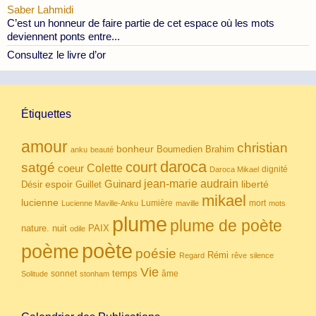
Saber Lahmidi
C’est un honneur de faire partie de cet espace où les mots
deviennent ponts entre...
Consultez le livre d’or
Étiquettes
amour
christian
bonheur
Boumedien
Brahim
anku
beauté
daroca
court
satgé
coeur
Colette
dignité
Daroca Mikael
Guinard
jean-marie audrain
espoir
Guillet
liberté
Désir
mikael
lucienne
Lumière
mort
Lucienne Maville-Anku
maville
mots
plume
plume de poète
nuit
PAIX
nature.
odile
poète
poème
poésie
Rémi
Regard
rêve
silence
Vie
temps
sonnet
âme
Solitude
stonham