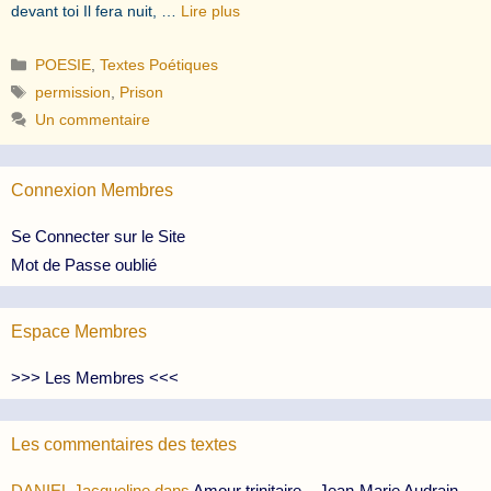
devant toi Il fera nuit, …
Lire plus
Catégories
POESIE
,
Textes Poétiques
Étiquettes
permission
,
Prison
Un commentaire
Connexion Membres
Se Connecter sur le Site
Mot de Passe oublié
Espace Membres
>>> Les Membres <<<
Les commentaires des textes
DANIEL Jacqueline
dans
Amour trinitaire – Jean-Marie Audrain