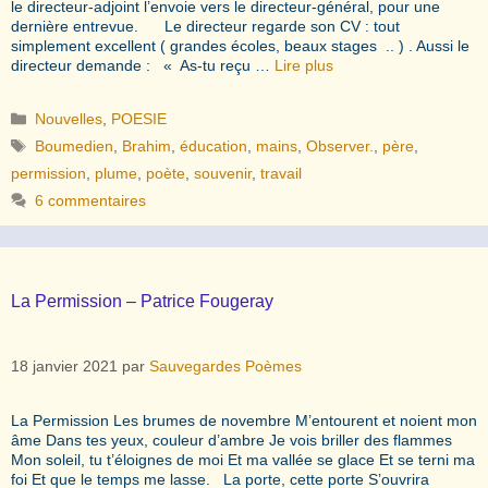
le directeur-adjoint l’envoie vers le directeur-général, pour une
dernière entrevue. Le directeur regarde son CV : tout
simplement excellent ( grandes écoles, beaux stages .. ) . Aussi le
directeur demande : « As-tu reçu …
Lire plus
Catégories
Nouvelles
,
POESIE
Étiquettes
Boumedien
,
Brahim
,
éducation
,
mains
,
Observer.
,
père
,
permission
,
plume
,
poète
,
souvenir
,
travail
6 commentaires
La Permission – Patrice Fougeray
18 janvier 2021
par
Sauvegardes Poèmes
La Permission Les brumes de novembre M’entourent et noient mon
âme Dans tes yeux, couleur d’ambre Je vois briller des flammes
Mon soleil, tu t’éloignes de moi Et ma vallée se glace Et se terni ma
foi Et que le temps me lasse. La porte, cette porte S’ouvrira