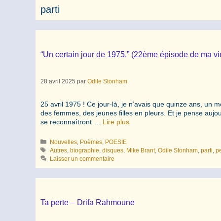
parti
“Un certain jour de 1975.” (22ème épisode de ma v
28 avril 2025
par
Odile Stonham
25 avril 1975 ! Ce jour-là, je n’avais que quinze ans, un mo
des femmes, des jeunes filles en pleurs. Et je pense aujou
se reconnaîtront …
Lire plus
Catégories
Nouvelles
,
Poèmes
,
POESIE
Étiquettes
Autres
,
biographie
,
disques
,
Mike Brant
,
Odile Stonham
,
parti
,
p
Laisser un commentaire
Ta perte – Drifa Rahmoune