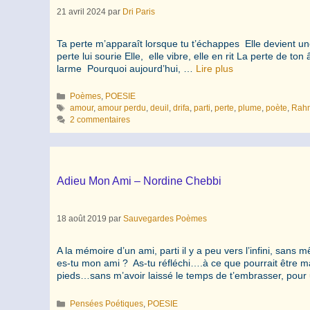
21 avril 2024
par
Dri Paris
Ta perte m’apparaît lorsque tu t’échappes Elle devient un
perte lui sourie Elle, elle vibre, elle en rit La perte d
larme Pourquoi aujourd’hui, …
Lire plus
Catégories
Poèmes
,
POESIE
Étiquettes
amour
,
amour perdu
,
deuil
,
drifa
,
parti
,
perte
,
plume
,
poète
,
Rah
2 commentaires
Adieu Mon Ami – Nordine Chebbi
18 août 2019
par
Sauvegardes Poèmes
A la mémoire d’un ami, parti il y a peu 
es-tu mon ami ? As-tu réfléchi….à ce que pourrait être m
pieds…sans m’avoir laissé le temps de t’embrasser, pou
Catégories
Pensées Poétiques
,
POESIE