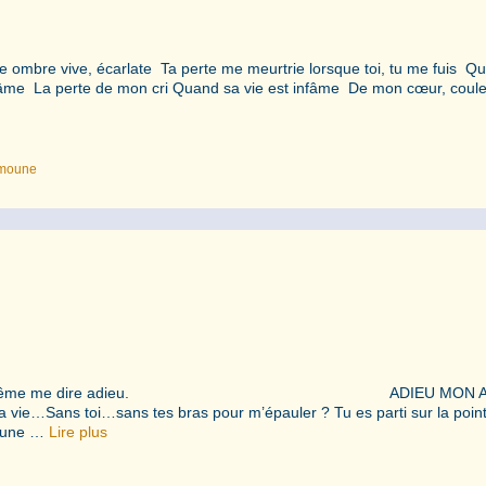
e ombre vive, écarlate Ta perte me meurtrie lorsque toi, tu me fuis Q
e ton âme La perte de mon cri Quand sa vie est infâme De mon cœur, coul
moune
vers l’infini, sans même me dire adieu. ADIEU MON 
a vie…Sans toi…sans tes bras pour m’épauler ? Tu es parti sur la poin
r une …
Lire plus