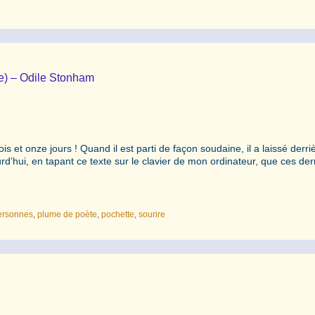
ie) – Odile Stonham
is et onze jours ! Quand il est parti de façon soudaine, il a laissé derriè
rd’hui, en tapant ce texte sur le clavier de mon ordinateur, que ces der
ersonnes
,
plume de poète
,
pochette
,
sourire