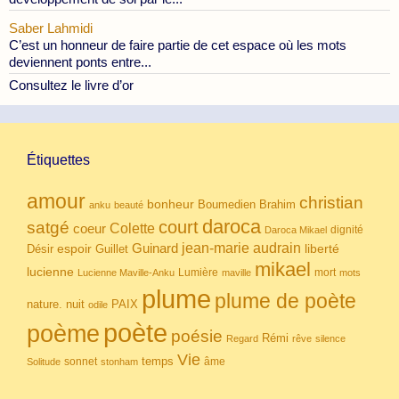
Saber Lahmidi
C’est un honneur de faire partie de cet espace où les mots
deviennent ponts entre...
Consultez le livre d’or
Étiquettes
amour
christian
bonheur
Boumedien
Brahim
anku
beauté
daroca
court
satgé
coeur
Colette
dignité
Daroca Mikael
Guinard
jean-marie audrain
espoir
Guillet
liberté
Désir
mikael
lucienne
Lumière
mort
Lucienne Maville-Anku
maville
mots
plume
plume de poète
nuit
PAIX
nature.
odile
poète
poème
poésie
Rémi
Regard
rêve
silence
Vie
temps
sonnet
âme
Solitude
stonham