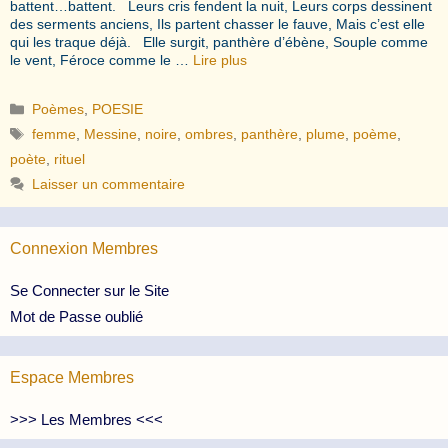
battent…battent. Leurs cris fendent la nuit, Leurs corps dessinent
des serments anciens, Ils partent chasser le fauve, Mais c’est elle
qui les traque déjà. Elle surgit, panthère d’ébène, Souple comme
le vent, Féroce comme le …
Lire plus
Catégories
Poèmes
,
POESIE
Étiquettes
femme
,
Messine
,
noire
,
ombres
,
panthère
,
plume
,
poème
,
poète
,
rituel
Laisser un commentaire
Connexion Membres
Se Connecter sur le Site
Mot de Passe oublié
Espace Membres
>>> Les Membres <<<