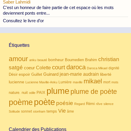
Saber Lahmidi
C’est un honneur de faire partie de cet espace où les mots
deviennent ponts entre...
Consultez le livre d’or
Étiquettes
amour
christian
bonheur
Boumedien
Brahim
anku
beauté
daroca
court
satgé
coeur
Colette
dignité
Daroca Mikael
Guinard
jean-marie audrain
espoir
Guillet
liberté
Désir
mikael
lucienne
Lumière
mort
Lucienne Maville-Anku
maville
mots
plume
plume de poète
nuit
PAIX
nature.
odile
poète
poème
poésie
Rémi
Regard
rêve
silence
Vie
temps
sonnet
âme
Solitude
stonham
Calendrier des Publications