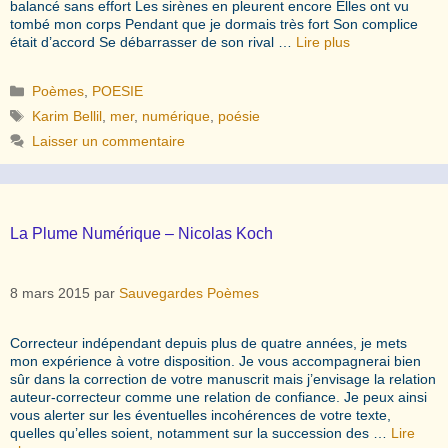
balancé sans effort Les sirènes en pleurent encore Elles ont vu
tombé mon corps Pendant que je dormais très fort Son complice
était d’accord Se débarrasser de son rival …
Lire plus
Catégories
Poèmes
,
POESIE
Étiquettes
Karim Bellil
,
mer
,
numérique
,
poésie
Laisser un commentaire
La Plume Numérique – Nicolas Koch
8 mars 2015
par
Sauvegardes Poèmes
Correcteur indépendant depuis plus de quatre années, je mets
mon expérience à votre disposition. Je vous accompagnerai bien
sûr dans la correction de votre manuscrit mais j’envisage la relation
auteur-correcteur comme une relation de confiance. Je peux ainsi
vous alerter sur les éventuelles incohérences de votre texte,
quelles qu’elles soient, notamment sur la succession des …
Lire