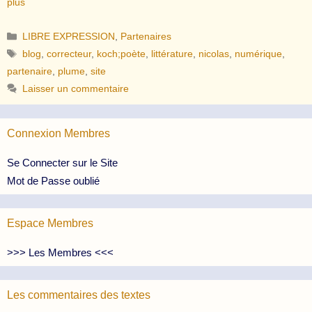
plus
Catégories
LIBRE EXPRESSION
,
Partenaires
Étiquettes
blog
,
correcteur
,
koch;poète
,
littérature
,
nicolas
,
numérique
,
partenaire
,
plume
,
site
Laisser un commentaire
Connexion Membres
Se Connecter sur le Site
Mot de Passe oublié
Espace Membres
>>> Les Membres <<<
Les commentaires des textes