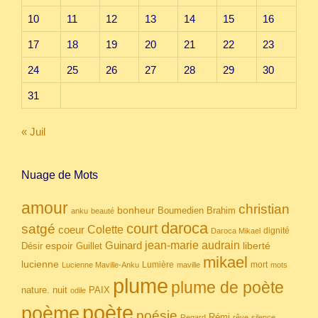
10
11
12
13
14
15
16
17
18
19
20
21
22
23
24
25
26
27
28
29
30
31
« Juil
Nuage de Mots
amour
christian
bonheur
Boumedien
Brahim
anku
beauté
daroca
court
satgé
coeur
Colette
dignité
Daroca Mikael
Guinard
jean-marie audrain
espoir
Guillet
liberté
Désir
mikael
lucienne
Lumière
mort
Lucienne Maville-Anku
maville
mots
plume
plume de poète
nuit
PAIX
nature.
odile
poète
poème
poésie
Rémi
Regard
rêve
silence