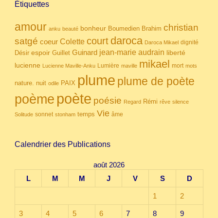
Étiquettes
amour
christian
bonheur
Boumedien
Brahim
anku
beauté
daroca
court
satgé
coeur
Colette
dignité
Daroca Mikael
Guinard
jean-marie audrain
espoir
Guillet
liberté
Désir
mikael
lucienne
Lumière
mort
Lucienne Maville-Anku
maville
mots
plume
plume de poète
nuit
PAIX
nature.
odile
poète
poème
poésie
Rémi
Regard
rêve
silence
Vie
temps
sonnet
âme
Solitude
stonham
Calendrier des Publications
août 2026
L
M
M
J
V
S
D
1
2
3
4
5
6
7
8
9