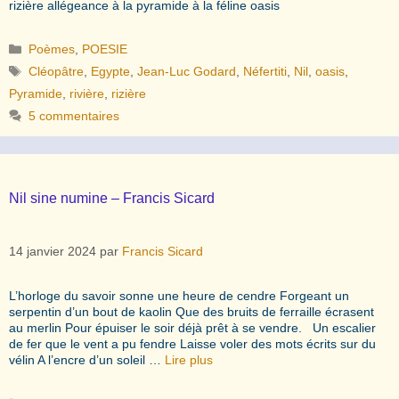
rizière allégeance à la pyramide à la féline oasis
Catégories
Poèmes
,
POESIE
Étiquettes
Cléopâtre
,
Egypte
,
Jean-Luc Godard
,
Néfertiti
,
Nil
,
oasis
,
Pyramide
,
rivière
,
rizière
5 commentaires
Nil sine numine – Francis Sicard
14 janvier 2024
par
Francis Sicard
L’horloge du savoir sonne une heure de cendre Forgeant un
serpentin d’un bout de kaolin Que des bruits de ferraille écrasent
au merlin Pour épuiser le soir déjà prêt à se vendre. Un escalier
de fer que le vent a pu fendre Laisse voler des mots écrits sur du
vélin A l’encre d’un soleil …
Lire plus