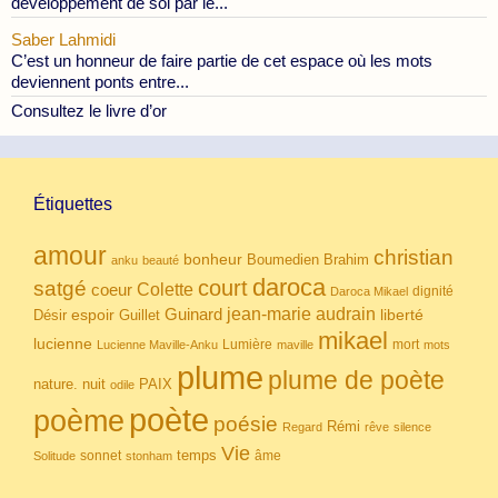
développement de soi par le...
Saber Lahmidi
C’est un honneur de faire partie de cet espace où les mots
deviennent ponts entre...
Consultez le livre d’or
Étiquettes
amour
christian
bonheur
Boumedien
Brahim
anku
beauté
daroca
court
satgé
coeur
Colette
dignité
Daroca Mikael
Guinard
jean-marie audrain
espoir
Guillet
liberté
Désir
mikael
lucienne
Lumière
mort
Lucienne Maville-Anku
maville
mots
plume
plume de poète
nuit
PAIX
nature.
odile
poète
poème
poésie
Rémi
Regard
rêve
silence
Vie
temps
sonnet
âme
Solitude
stonham