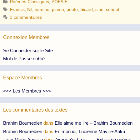
Catégories
Poèmes Classiques
,
POESIE
Étiquettes
Francis
,
Nil
,
numine
,
plume
,
poète
,
Sicard
,
sine
,
sonnet
3 commentaires
Connexion Membres
Se Connecter sur le Site
Mot de Passe oublié
Espace Membres
>>> Les Membres <<<
Les commentaires des textes
Brahim Boumedien
dans
Elle aime me lire – Brahim Boumedien
Brahim Boumedien
dans
En mon ici, Lucienne Maville-Anku
Jean-Marie Audrain
dans
Aimer n’est pas… – Extrait du poème