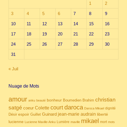
1
2
3
4
5
6
7
8
9
10
11
12
13
14
15
16
17
18
19
20
21
22
23
24
25
26
27
28
29
30
31
« Juil
Nuage de Mots
amour
christian
bonheur
Boumedien
Brahim
anku
beauté
daroca
court
satgé
coeur
Colette
dignité
Daroca Mikael
Guinard
jean-marie audrain
espoir
Guillet
liberté
Désir
mikael
lucienne
Lumière
mort
Lucienne Maville-Anku
maville
mots