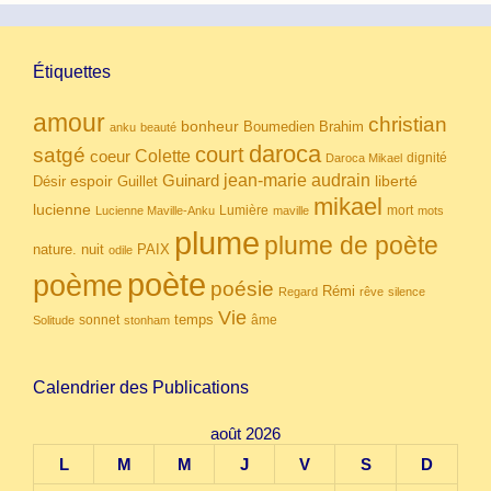
Étiquettes
amour
christian
bonheur
Boumedien
Brahim
anku
beauté
daroca
court
satgé
coeur
Colette
dignité
Daroca Mikael
Guinard
jean-marie audrain
espoir
Guillet
liberté
Désir
mikael
lucienne
Lumière
mort
Lucienne Maville-Anku
maville
mots
plume
plume de poète
nuit
PAIX
nature.
odile
poète
poème
poésie
Rémi
Regard
rêve
silence
Vie
temps
sonnet
âme
Solitude
stonham
Calendrier des Publications
août 2026
L
M
M
J
V
S
D