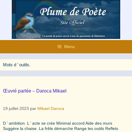
Aller
au
contenu
Menu
Mots d ’ outils.
Œuvré parlée – Daroca Mikael
19 juillet 2023
par
Mikael Daroca
D ’ ambition. L ’ acte se crée Minimal accord Aide des murs
Suggère la chaise. La frêle démarche Range les outils Reflets