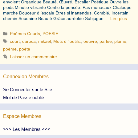
envoient Organique Beauté. Œuvré. Escalier Poétique Ouvre les
pieds Minutie vibrante Confie la pensée. Pas monacaux Chaloupe
marche Douceur d ’escale Êtres si inattendus. Comblé. Incertain
chemin Soudaine Beauté Grâce auréolée Subjugue …
Lire plus
Catégories
Poèmes Courts
,
POESIE
Étiquettes
court
,
daroca
,
mikael
,
Mots d ’ outils.
,
oeuvre
,
parlée
,
plume
,
poème
,
poète
Laisser un commentaire
Connexion Membres
Se Connecter sur le Site
Mot de Passe oublié
Espace Membres
>>> Les Membres <<<