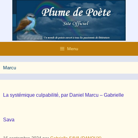
Aller
au
contenu
Menu
Marcu
La systémique culpabilité, par Daniel Marcu – Gabrielle
Sava
16 septembre 2024
par
Gabrielle SAVA (DANOUX)