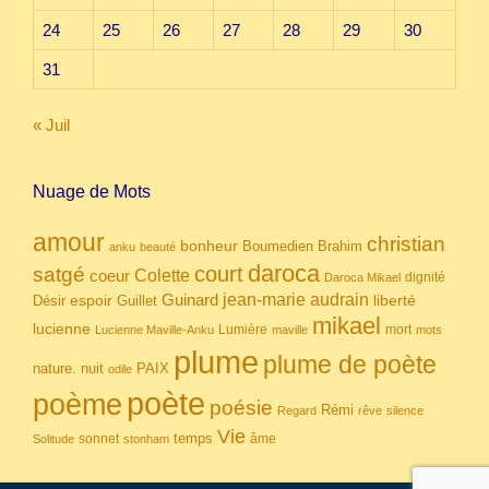
24
25
26
27
28
29
30
31
« Juil
Nuage de Mots
amour
christian
bonheur
Boumedien
Brahim
anku
beauté
daroca
court
satgé
coeur
Colette
dignité
Daroca Mikael
Guinard
jean-marie audrain
espoir
Guillet
liberté
Désir
mikael
lucienne
Lumière
mort
Lucienne Maville-Anku
maville
mots
plume
plume de poète
nuit
PAIX
nature.
odile
poète
poème
poésie
Rémi
Regard
rêve
silence
Vie
temps
sonnet
âme
Solitude
stonham