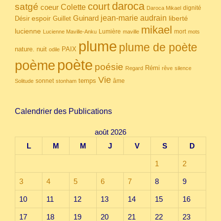
daroca
court
satgé
coeur
Colette
dignité
Daroca Mikael
Guinard
jean-marie audrain
espoir
Guillet
liberté
Désir
mikael
lucienne
Lumière
mort
Lucienne Maville-Anku
maville
mots
plume
plume de poète
nuit
PAIX
nature.
odile
poète
poème
poésie
Rémi
Regard
rêve
silence
Vie
temps
sonnet
âme
Solitude
stonham
Calendrier des Publications
août 2026
L
M
M
J
V
S
D
1
2
3
4
5
6
7
8
9
10
11
12
13
14
15
16
17
18
19
20
21
22
23