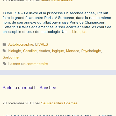
TOME XIX – Le lièvre et la princesse En seconde année, il fallait
faire le grand écart entre Paris IV Sorbonne, dans la rue du même
nom, de son annexe qui allait ouvrir sise Porte de Clignancourt.
Cette fois il fallait également se laisser écarteler entre les cours de
philosophie et ceux de musicologie. Un …
Lire plus
Catégories
Autobiographie
,
LIVRES
Étiquettes
biologie
,
Caroline
,
études
,
logique
,
Monaco
,
Psychologie
,
Sorbonne
Laisser un commentaire
Parler à un robot I – Banshee
29 novembre 2019
par
Sauvegardes Poèmes
« Que fais-tu seul sur le terrain, demande Purple Bitch. – Je médite