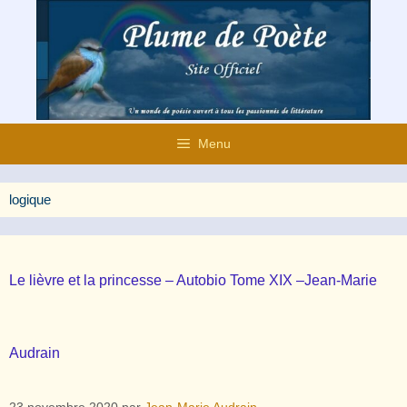
Aller
au
contenu
Menu
logique
Le lièvre et la princesse – Autobio Tome XIX –Jean-Marie
Audrain
23 novembre 2020
par
Jean-Marie Audrain