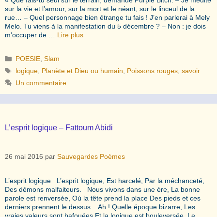
sur la vie et l’amour, sur la mort et le néant, sur le linceul de la
rue… – Quel personnage bien étrange tu fais ! J’en parlerai à Mely
Melo. Tu viens à la manifestation du 5 décembre ? – Non : je dois
m’occuper de …
Lire plus
Catégories
POESIE
,
Slam
Étiquettes
logique
,
Planète et Dieu ou humain
,
Poissons rouges
,
savoir
Un commentaire
L’esprit logique – Fattoum Abidi
26 mai 2016
par
Sauvegardes Poèmes
L’esprit logique L’esprit logique, Est harcelé, Par la méchanceté,
Des démons malfaiteurs. Nous vivons dans une ère, La bonne
parole est renversée, Où la tête prend la place Des pieds et ces
derniers prennent le dessus. Ah ! Quelle époque bizarre, Les
vraies valeurs sont bafouées Et la logique est bouleversée, Le