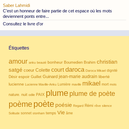
Saber Lahmidi
C’est un honneur de faire partie de cet espace où les mots
deviennent ponts entre...
Consultez le livre d’or
Étiquettes
amour
christian
bonheur
Boumedien
Brahim
anku
beauté
daroca
court
satgé
coeur
Colette
dignité
Daroca Mikael
Guinard
jean-marie audrain
espoir
Guillet
liberté
Désir
mikael
lucienne
Lumière
mort
Lucienne Maville-Anku
maville
mots
plume
plume de poète
nuit
PAIX
nature.
odile
poète
poème
poésie
Rémi
Regard
rêve
silence
Vie
temps
sonnet
âme
Solitude
stonham