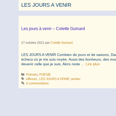
LES JOURS A VENIR
Les jours à venir – Colette Guinard
27 octobre 2021
par
Colette Guinard
LES JOURS A VENIR Combien de jours et de saisons, Dans 
échecs où je me suis noyée. Aussi des bonheurs, des mom
devenir celle que je suis, Alors reste …
Lire plus
Catégories
Poèmes
,
POESIE
Étiquettes
effluves.
,
LES JOURS A VENIR
,
sentier
6 commentaires