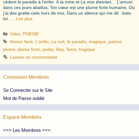
cèdent le paradis à l’enfer. À la mine et La voix éteintes… L’amour
dans ces jours abattus, Ton cœur est une plume forte humaine, Où
j’ai des gratte-ciels hors de moi, Dans un silence qui me dit : bats-
toi. …
Lire plus
Catégories
Odes
,
POESIE
Étiquettes
Amour fané
,
L'enfer
,
La nuit
,
le paradis
,
magique
,
patrice
,
plume
,
plume forte
,
poète
,
Rey
,
Terre
,
tragique
Laisser un commentaire
Connexion Membres
Se Connecter sur le Site
Mot de Passe oublié
Espace Membres
>>> Les Membres <<<