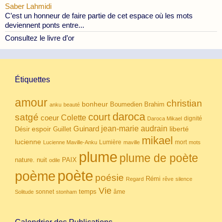
Saber Lahmidi
C’est un honneur de faire partie de cet espace où les mots
deviennent ponts entre...
Consultez le livre d’or
Étiquettes
amour
christian
bonheur
Boumedien
Brahim
anku
beauté
daroca
court
satgé
coeur
Colette
dignité
Daroca Mikael
Guinard
jean-marie audrain
espoir
Guillet
liberté
Désir
mikael
lucienne
Lumière
mort
Lucienne Maville-Anku
maville
mots
plume
plume de poète
nuit
PAIX
nature.
odile
poète
poème
poésie
Rémi
Regard
rêve
silence
Vie
temps
sonnet
âme
Solitude
stonham