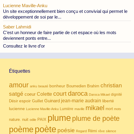
Lucienne Maville-Anku
Un site exceptionnellement bien conçu et convivial qui permet le
développement de soi par le...
Saber Lahmidi
C’est un honneur de faire partie de cet espace où les mots
deviennent ponts entre...
Consultez le livre d’or
Étiquettes
amour
christian
bonheur
Boumedien
Brahim
anku
beauté
daroca
court
satgé
coeur
Colette
dignité
Daroca Mikael
Guinard
jean-marie audrain
espoir
Guillet
liberté
Désir
mikael
lucienne
Lumière
mort
Lucienne Maville-Anku
maville
mots
plume
plume de poète
nuit
PAIX
nature.
odile
poète
poème
poésie
Rémi
Regard
rêve
silence