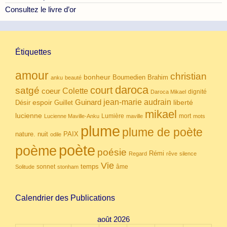
Consultez le livre d’or
Étiquettes
amour
christian
bonheur
Boumedien
Brahim
anku
beauté
daroca
court
satgé
coeur
Colette
dignité
Daroca Mikael
Guinard
jean-marie audrain
espoir
Guillet
liberté
Désir
mikael
lucienne
Lumière
mort
Lucienne Maville-Anku
maville
mots
plume
plume de poète
nuit
PAIX
nature.
odile
poète
poème
poésie
Rémi
Regard
rêve
silence
Vie
temps
sonnet
âme
Solitude
stonham
Calendrier des Publications
août 2026