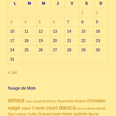
L
M
M
J
V
S
D
1
2
3
4
5
6
7
8
9
10
11
12
13
14
15
16
17
18
19
20
21
22
23
24
25
26
27
28
29
30
31
« Juil
Nuage de Mots
amour
christian
bonheur
Boumedien
Brahim
anku
beauté
daroca
court
satgé
coeur
Colette
dignité
Daroca Mikael
Guinard
jean-marie audrain
espoir
Guillet
liberté
Désir