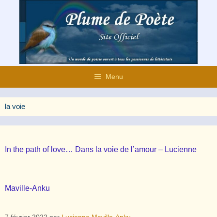
Aller
au
contenu
Menu
la voie
In the path of love… Dans la voie de l’amour – Lucienne
Maville-Anku
7 février 2022
par
Lucienne Maville-Anku