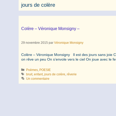
jours de colère
Colère – Véronique Monsigny –
29 novembre 2015
par
Véronique Monsigny
Colère – Véronique Monsigny Il est des jours sans joie Ce
on rêve un peu On s’envole vers le ciel On joue avec le f
Catégories
Poèmes
,
POESIE
Étiquettes
bruit
,
enfant
,
jours de colère
,
rêverie
Un commentaire