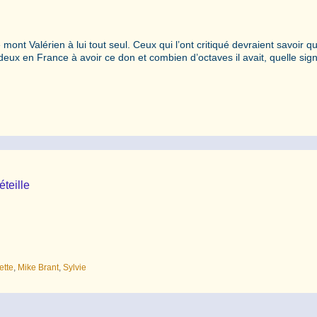
e mont Valérien à lui tout seul. Ceux qui l’ont critiqué devraient savoir qu
e deux en France à avoir ce don et combien d’octaves il avait, quelle si
éteille
ette
,
Mike Brant
,
Sylvie