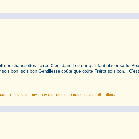
ll des chaussettes noires C’est dans le cœur qu’il faut placer sa foi Po
 sois bon, sois bon Gentillesse coûte que coûte Frérot sois bon. C’est
audrain
,
Jésus
,
Johnny
,
pauvreté.
,
plume de poète
,
rock’n roll
,
trottoirs