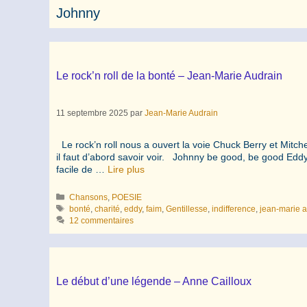
Johnny
Le rock’n roll de la bonté – Jean-Marie Audrain
11 septembre 2025
par
Jean-Marie Audrain
Le rock’n roll nous a ouvert la voie Chuck Berry et Mitche
il faut d’abord savoir voir. Johnny be good, be good Eddy
facile de …
Lire plus
Catégories
Chansons
,
POESIE
Étiquettes
bonté
,
charité
,
eddy
,
faim
,
Gentillesse
,
indifference
,
jean-marie 
12 commentaires
Le début d’une légende – Anne Cailloux