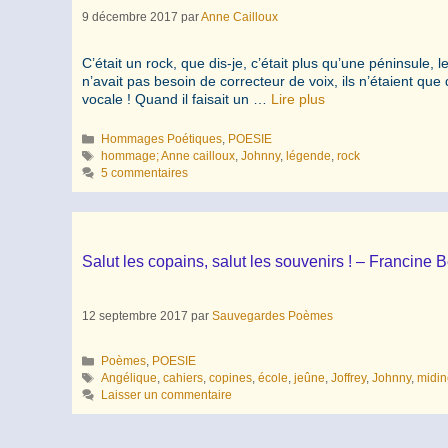
9 décembre 2017
par
Anne Cailloux
C’était un rock, que dis-je, c’était plus qu’une péninsule, l
n’avait pas besoin de correcteur de voix, ils n’étaient qu
vocale ! Quand il faisait un …
Lire plus
Catégories
Hommages Poétiques
,
POESIE
Étiquettes
hommage; Anne cailloux
,
Johnny
,
légende
,
rock
5 commentaires
Salut les copains, salut les souvenirs ! – Francine B
12 septembre 2017
par
Sauvegardes Poèmes
Catégories
Poèmes
,
POESIE
Étiquettes
Angélique
,
cahiers
,
copines
,
école
,
jeûne
,
Joffrey
,
Johnny
,
midin
Laisser un commentaire