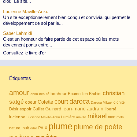
d'or." Le site...
Lucienne Maville-Anku
Un site exceptionnellement bien conçu et convivial qui permet le
développement de soi par le...
Saber Lahmidi
C’est un honneur de faire partie de cet espace où les mots
deviennent ponts entre...
Consultez le livre d’or
Étiquettes
amour
christian
bonheur
Boumedien
Brahim
anku
beauté
daroca
court
satgé
coeur
Colette
dignité
Daroca Mikael
Guinard
jean-marie audrain
espoir
Guillet
liberté
Désir
mikael
lucienne
Lumière
mort
Lucienne Maville-Anku
maville
mots
plume
plume de poète
nuit
PAIX
nature.
odile