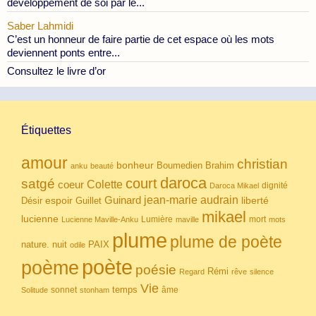
développement de soi par le...
Saber Lahmidi
C’est un honneur de faire partie de cet espace où les mots
deviennent ponts entre...
Consultez le livre d’or
Étiquettes
amour
christian
bonheur
Boumedien
Brahim
anku
beauté
daroca
court
satgé
coeur
Colette
dignité
Daroca Mikael
Guinard
jean-marie audrain
espoir
Guillet
liberté
Désir
mikael
lucienne
Lumière
mort
Lucienne Maville-Anku
maville
mots
plume
plume de poète
nuit
PAIX
nature.
odile
poète
poème
poésie
Rémi
Regard
rêve
silence
Vie
temps
sonnet
âme
Solitude
stonham