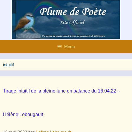
Aller
au
contenu
Menu
intuitif
Tirage intuitif de la pleine lune en balance du 16.04.22 –
Hélène Lebougault
16 avril 2022
par
Hélène Lebougault