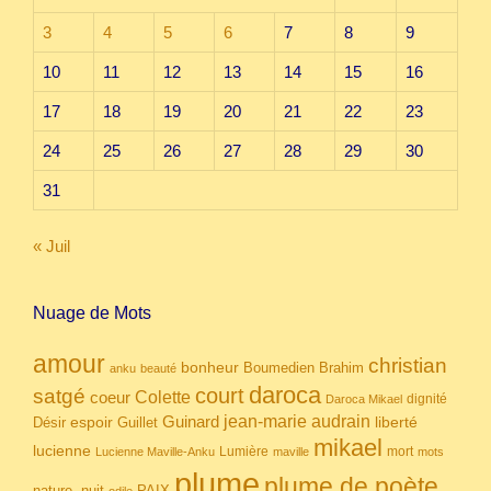
3
4
5
6
7
8
9
10
11
12
13
14
15
16
17
18
19
20
21
22
23
24
25
26
27
28
29
30
31
« Juil
Nuage de Mots
amour
christian
bonheur
Boumedien
Brahim
anku
beauté
daroca
court
satgé
coeur
Colette
dignité
Daroca Mikael
Guinard
jean-marie audrain
espoir
Guillet
liberté
Désir
mikael
lucienne
Lumière
mort
Lucienne Maville-Anku
maville
mots
plume
plume de poète
nuit
PAIX
nature.
odile