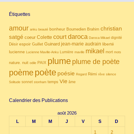
Étiquettes
amour
christian
bonheur
Boumedien
Brahim
anku
beauté
daroca
court
satgé
coeur
Colette
dignité
Daroca Mikael
Guinard
jean-marie audrain
espoir
Guillet
liberté
Désir
mikael
lucienne
Lumière
mort
Lucienne Maville-Anku
maville
mots
plume
plume de poète
nuit
PAIX
nature.
odile
poète
poème
poésie
Rémi
Regard
rêve
silence
Vie
temps
sonnet
âme
Solitude
stonham
Calendrier des Publications
août 2026
L
M
M
J
V
S
D
1
2