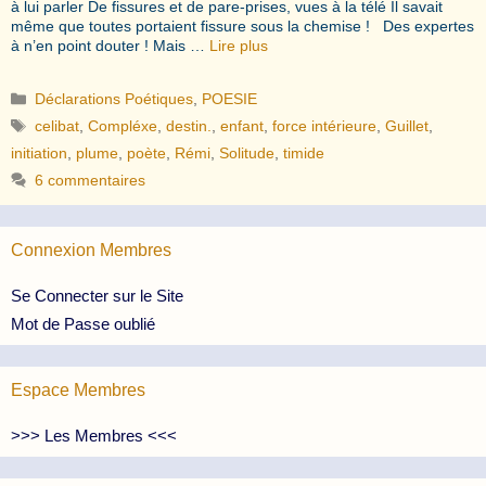
à lui parler De fissures et de pare-prises, vues à la télé Il savait
même que toutes portaient fissure sous la chemise ! Des expertes
à n’en point douter ! Mais …
Lire plus
Catégories
Déclarations Poétiques
,
POESIE
Étiquettes
celibat
,
Compléxe
,
destin.
,
enfant
,
force intérieure
,
Guillet
,
initiation
,
plume
,
poète
,
Rémi
,
Solitude
,
timide
6 commentaires
Connexion Membres
Se Connecter sur le Site
Mot de Passe oublié
Espace Membres
>>> Les Membres <<<