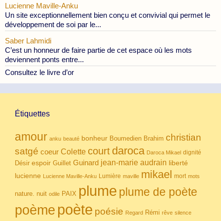
Lucienne Maville-Anku
Un site exceptionnellement bien conçu et convivial qui permet le
développement de soi par le...
Saber Lahmidi
C’est un honneur de faire partie de cet espace où les mots
deviennent ponts entre...
Consultez le livre d’or
Étiquettes
amour
christian
bonheur
Boumedien
Brahim
anku
beauté
daroca
court
satgé
coeur
Colette
dignité
Daroca Mikael
Guinard
jean-marie audrain
espoir
Guillet
liberté
Désir
mikael
lucienne
Lumière
mort
Lucienne Maville-Anku
maville
mots
plume
plume de poète
nuit
PAIX
nature.
odile
poète
poème
poésie
Rémi
Regard
rêve
silence