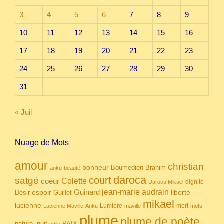
3
4
5
6
7
8
9
10
11
12
13
14
15
16
17
18
19
20
21
22
23
24
25
26
27
28
29
30
31
« Juil
Nuage de Mots
amour
christian
bonheur
Boumedien
Brahim
anku
beauté
daroca
court
satgé
coeur
Colette
dignité
Daroca Mikael
Guinard
jean-marie audrain
espoir
Guillet
liberté
Désir
mikael
lucienne
Lumière
mort
Lucienne Maville-Anku
maville
mots
plume
plume de poète
nuit
PAIX
nature.
odile