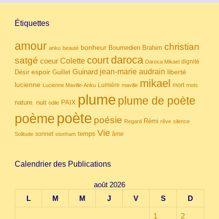
Étiquettes
amour
christian
bonheur
Boumedien
Brahim
anku
beauté
daroca
court
satgé
coeur
Colette
dignité
Daroca Mikael
Guinard
jean-marie audrain
espoir
Guillet
liberté
Désir
mikael
lucienne
Lumière
mort
Lucienne Maville-Anku
maville
mots
plume
plume de poète
nuit
PAIX
nature.
odile
poète
poème
poésie
Rémi
Regard
rêve
silence
Vie
temps
sonnet
âme
Solitude
stonham
Calendrier des Publications
août 2026
L
M
M
J
V
S
D
1
2