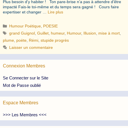
Plus besoin d’y habiter ! Ton pare-brise n’a pas à attendre d’être
impacté Fais-le toi-même et du temps sera gagné ! Cours faire
expertiser et changer …
Lire plus
Catégories
Humour Poétique
,
POESIE
Étiquettes
grand Guignol
,
Guillet
,
humeur
,
Humour
,
Illusion
,
mise à mort
,
plume
,
poète
,
Rémi
,
stupide progrès
Laisser un commentaire
Connexion Membres
Se Connecter sur le Site
Mot de Passe oublié
Espace Membres
>>> Les Membres <<<