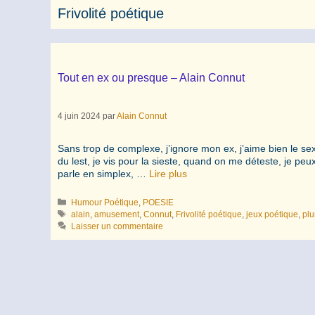
Frivolité poétique
Tout en ex ou presque – Alain Connut
4 juin 2024
par
Alain Connut
Sans trop de complexe, j’ignore mon ex, j’aime bien le sex
du lest, je vis pour la sieste, quand on me déteste, je peu
parle en simplex, …
Lire plus
Catégories
Humour Poétique
,
POESIE
Étiquettes
alain
,
amusement
,
Connut
,
Frivolité poétique
,
jeux poétique
,
pl
Laisser un commentaire