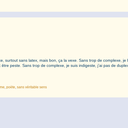
e, surtout sans latex, mais bon, ça la vexe. Sans trop de complexe, je 
x être peste. Sans trop de complexe, je suis indigeste, j’ai pas de duplex
ume
,
poète
,
sans véritable sens