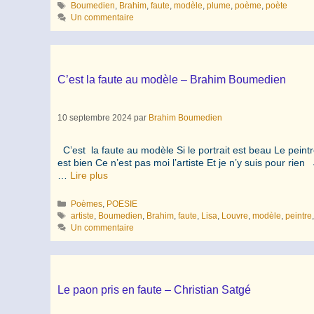
Étiquettes
Boumedien
,
Brahim
,
faute
,
modèle
,
plume
,
poème
,
poète
Un commentaire
C’est la faute au modèle – Brahim Boumedien
10 septembre 2024
par
Brahim Boumedien
C’est la faute au modèle Si le portrait est beau Le peintre
est bien Ce n’est pas moi l’artiste Et je n’y suis pour 
…
Lire plus
Catégories
Poèmes
,
POESIE
Étiquettes
artiste
,
Boumedien
,
Brahim
,
faute
,
Lisa
,
Louvre
,
modèle
,
peintre
Un commentaire
Le paon pris en faute – Christian Satgé