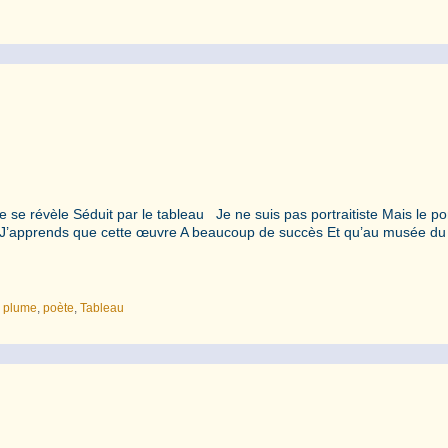
 se révèle Séduit par le tableau Je ne suis pas portraitiste Mais le por
rien J’apprends que cette œuvre A beaucoup de succès Et qu’au musée d
,
plume
,
poète
,
Tableau