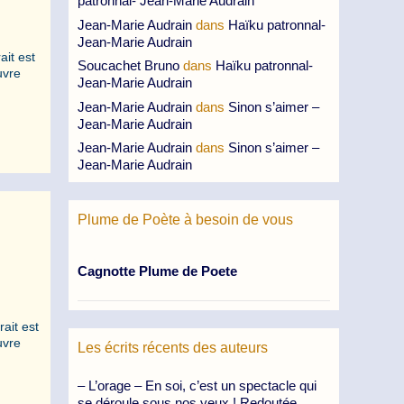
patronnal- Jean-Marie Audrain
Jean-Marie Audrain
dans
Haïku patronnal-
Jean-Marie Audrain
ait est
Soucachet Bruno
dans
Haïku patronnal-
uvre
Jean-Marie Audrain
Jean-Marie Audrain
dans
Sinon s’aimer –
Jean-Marie Audrain
Jean-Marie Audrain
dans
Sinon s’aimer –
Jean-Marie Audrain
Plume de Poète à besoin de vous
Cagnotte Plume de Poete
rait est
uvre
Les écrits récents des auteurs
– L’orage – En soi, c’est un spectacle qui
se déroule sous nos yeux ! Redoutée