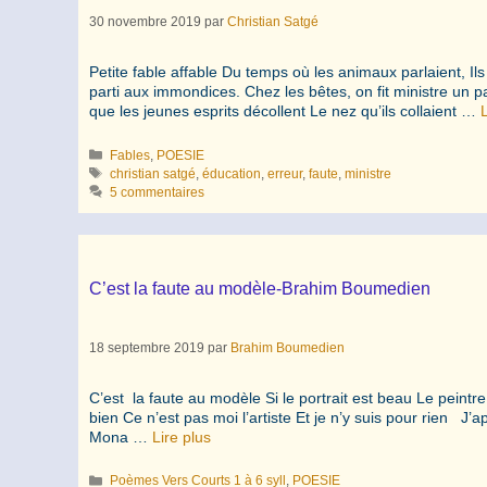
30 novembre 2019
par
Christian Satgé
Petite fable affable Du temps où les animaux parlaient, Ils 
parti aux immondices. Chez les bêtes, on fit ministre un p
que les jeunes esprits décollent Le nez qu’ils collaient …
L
Catégories
Fables
,
POESIE
Étiquettes
christian satgé
,
éducation
,
erreur
,
faute
,
ministre
5 commentaires
C’est la faute au modèle-Brahim Boumedien
18 septembre 2019
par
Brahim Boumedien
C’est la faute au modèle Si le portrait est beau Le peintre
bien Ce n’est pas moi l’artiste Et je n’y suis pour rien
Mona …
Lire plus
Catégories
Poèmes Vers Courts 1 à 6 syll
,
POESIE