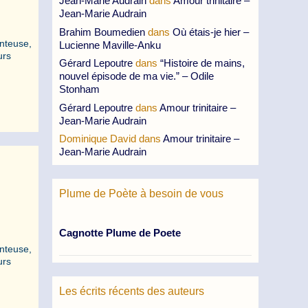
Jean-Marie Audrain
dans
Amour trinitaire –
Jean-Marie Audrain
Brahim Boumedien
dans
Où étais-je hier –
nteuse,
Lucienne Maville-Anku
urs
Gérard Lepoutre
dans
“Histoire de mains,
nouvel épisode de ma vie.” – Odile
Stonham
Gérard Lepoutre
dans
Amour trinitaire –
Jean-Marie Audrain
Dominique David
dans
Amour trinitaire –
Jean-Marie Audrain
Plume de Poète à besoin de vous
Cagnotte Plume de Poete
nteuse,
urs
Les écrits récents des auteurs