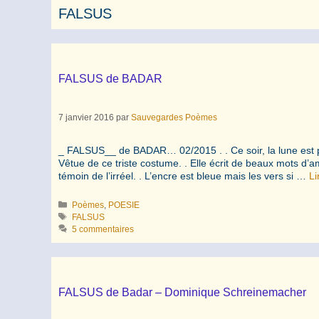
FALSUS
FALSUS de BADAR
7 janvier 2016
par
Sauvegardes Poèmes
_ FALSUS__ de BADAR… 02/2015 . . Ce soir, la lune est 
Vêtue de ce triste costume. . Elle écrit de beaux mots d’am
témoin de l’irréel. . L’encre est bleue mais les vers si …
Li
Catégories
Poèmes
,
POESIE
Étiquettes
FALSUS
5 commentaires
FALSUS de Badar – Dominique Schreinemacher