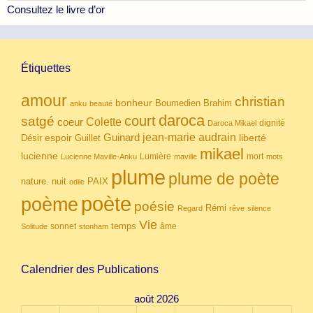
Consultez le livre d’or
Étiquettes
amour
christian
bonheur
Boumedien
Brahim
anku
beauté
daroca
court
satgé
coeur
Colette
dignité
Daroca Mikael
Guinard
jean-marie audrain
espoir
Guillet
liberté
Désir
mikael
lucienne
Lumière
mort
Lucienne Maville-Anku
maville
mots
plume
plume de poète
nuit
PAIX
nature.
odile
poète
poème
poésie
Rémi
Regard
rêve
silence
Vie
temps
sonnet
âme
Solitude
stonham
Calendrier des Publications
août 2026