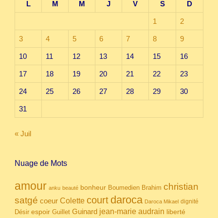
L
M
M
J
V
S
D
1
2
3
4
5
6
7
8
9
10
11
12
13
14
15
16
17
18
19
20
21
22
23
24
25
26
27
28
29
30
31
« Juil
Nuage de Mots
amour
christian
bonheur
Boumedien
Brahim
anku
beauté
daroca
court
satgé
coeur
Colette
dignité
Daroca Mikael
Guinard
jean-marie audrain
espoir
Guillet
liberté
Désir