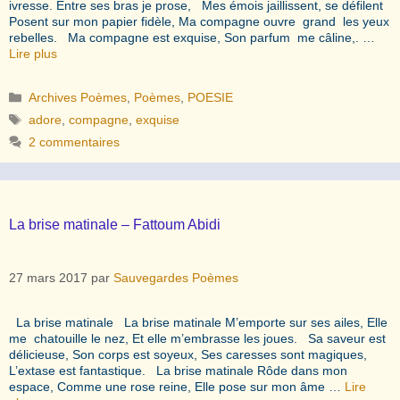
ivresse. Entre ses bras je prose, Mes émois jaillissent, se défilent
Posent sur mon papier fidèle, Ma compagne ouvre grand les yeux
rebelles. Ma compagne est exquise, Son parfum me câline,. …
Lire plus
Catégories
Archives Poèmes
,
Poèmes
,
POESIE
Étiquettes
adore
,
compagne
,
exquise
2 commentaires
La brise matinale – Fattoum Abidi
27 mars 2017
par
Sauvegardes Poèmes
La brise matinale La brise matinale M’emporte sur ses ailes, Elle
me chatouille le nez, Et elle m’embrasse les joues. Sa saveur est
délicieuse, Son corps est soyeux, Ses caresses sont magiques,
L’extase est fantastique. La brise matinale Rôde dans mon
espace, Comme une rose reine, Elle pose sur mon âme …
Lire